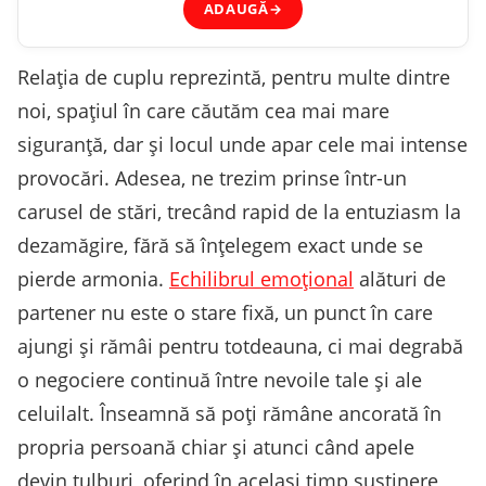
ADAUGĂ
→
Relația de cuplu reprezintă, pentru multe dintre
noi, spațiul în care căutăm cea mai mare
siguranță, dar și locul unde apar cele mai intense
provocări. Adesea, ne trezim prinse într-un
carusel de stări, trecând rapid de la entuziasm la
dezamăgire, fără să înțelegem exact unde se
pierde armonia.
Echilibrul emoțional
alături de
partener nu este o stare fixă, un punct în care
ajungi și rămâi pentru totdeauna, ci mai degrabă
o negociere continuă între nevoile tale și ale
celuilalt. Înseamnă să poți rămâne ancorată în
propria persoană chiar și atunci când apele
devin tulburi, oferind în același timp susținere