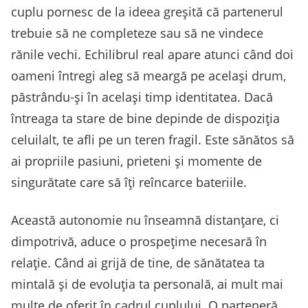
cuplu pornesc de la ideea greșită că partenerul
trebuie să ne completeze sau să ne vindece
rănile vechi. Echilibrul real apare atunci când doi
oameni întregi aleg să meargă pe același drum,
păstrându-și în același timp identitatea. Dacă
întreaga ta stare de bine depinde de dispoziția
celuilalt, te afli pe un teren fragil. Este sănătos să
ai propriile pasiuni, prieteni și momente de
singurătate care să îți reîncarce bateriile.
Această autonomie nu înseamnă distanțare, ci
dimpotrivă, aduce o prospețime necesară în
relație. Când ai grijă de tine, de sănătatea ta
mintală și de evoluția ta personală, ai mult mai
multe de oferit în cadrul cuplului. O parteneră