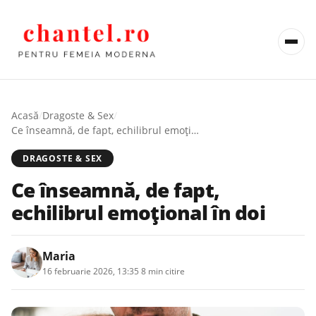
Acasă
/
Dragoste & Sex
/
Ce înseamnă, de fapt, echilibrul emoțional în doi
DRAGOSTE & SEX
Ce înseamnă, de fapt,
echilibrul emoțional în doi
Maria
16 februarie 2026, 13:35
·
8 min citire