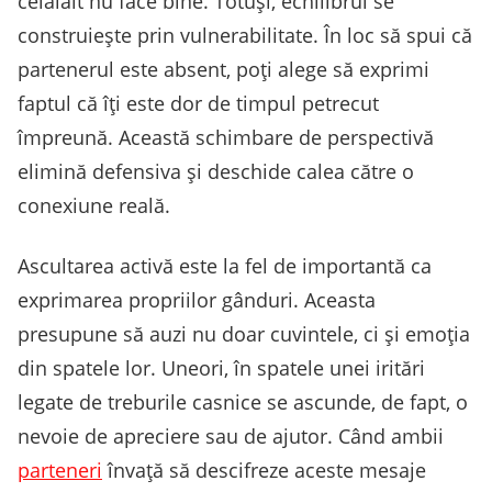
celălalt nu face bine. Totuși, echilibrul se
construiește prin vulnerabilitate. În loc să spui că
partenerul este absent, poți alege să exprimi
faptul că îți este dor de timpul petrecut
împreună. Această schimbare de perspectivă
elimină defensiva și deschide calea către o
conexiune reală.
Ascultarea activă este la fel de importantă ca
exprimarea propriilor gânduri. Aceasta
presupune să auzi nu doar cuvintele, ci și emoția
din spatele lor. Uneori, în spatele unei iritări
legate de treburile casnice se ascunde, de fapt, o
nevoie de apreciere sau de ajutor. Când ambii
parteneri
învață să descifreze aceste mesaje