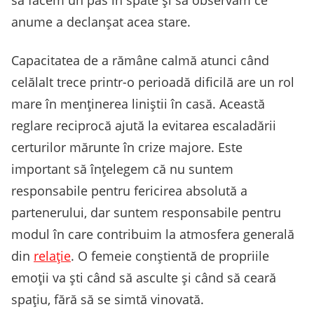
să facem un pas în spate și să observăm ce
anume a declanșat acea stare.
Capacitatea de a rămâne calmă atunci când
celălalt trece printr-o perioadă dificilă are un rol
mare în menținerea liniștii în casă. Această
reglare reciprocă ajută la evitarea escaladării
certurilor mărunte în crize majore. Este
important să înțelegem că nu suntem
responsabile pentru fericirea absolută a
partenerului, dar suntem responsabile pentru
modul în care contribuim la atmosfera generală
din
relație
. O femeie conștientă de propriile
emoții va ști când să asculte și când să ceară
spațiu, fără să se simtă vinovată.