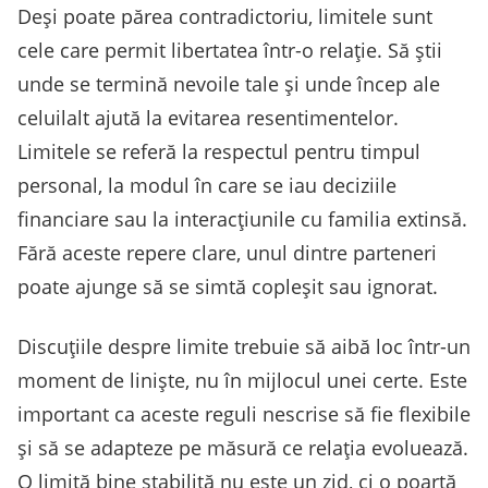
Deși poate părea contradictoriu, limitele sunt
cele care permit libertatea într-o relație. Să știi
unde se termină nevoile tale și unde încep ale
celuilalt ajută la evitarea resentimentelor.
Limitele se referă la respectul pentru timpul
personal, la modul în care se iau deciziile
financiare sau la interacțiunile cu familia extinsă.
Fără aceste repere clare, unul dintre parteneri
poate ajunge să se simtă copleșit sau ignorat.
Discuțiile despre limite trebuie să aibă loc într-un
moment de liniște, nu în mijlocul unei certe. Este
important ca aceste reguli nescrise să fie flexibile
și să se adapteze pe măsură ce relația evoluează.
O limită bine stabilită nu este un zid, ci o poartă