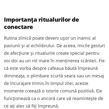
Importanța ritualurilor de
conectare
Rutina zilnică poate deveni ușor un inamic al
pasiunii și al echilibrului. De aceea, micile gesturi
de afecțiune și ritualurile create special pentru
voi doi au un rol mare în menținerea scânteii. Fie
că este vorba despre cafeaua băută împreună
dimineața, o plimbare scurtă seara sau un mesaj
de încurajare trimis în timpul zilei, aceste
momente creează o istorie comună pozitivă. Ele
funcționează ca o ancoră care vă reamintește de
ce ați ales să fiți împreună.