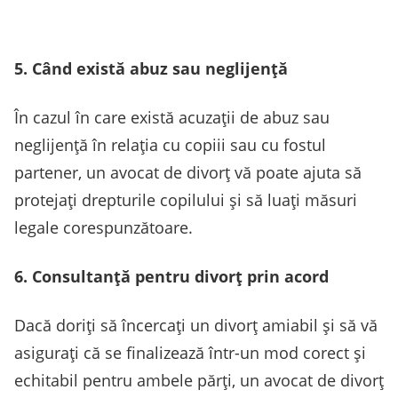
5. Când există abuz sau neglijență
În cazul în care există acuzații de abuz sau
neglijență în relația cu copiii sau cu fostul
partener, un avocat de divorț vă poate ajuta să
protejați drepturile copilului și să luați măsuri
legale corespunzătoare.
6. Consultanță pentru divorț prin acord
Dacă doriți să încercați un divorț amiabil și să vă
asigurați că se finalizează într-un mod corect și
echitabil pentru ambele părți, un avocat de divorț