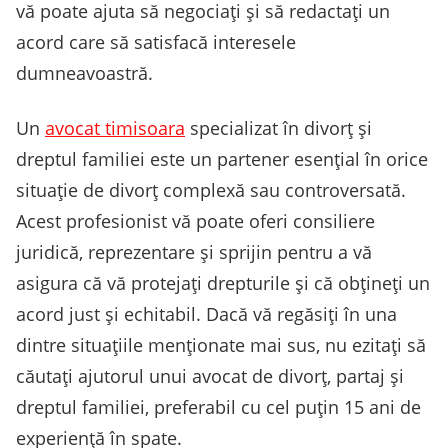
vă poate ajuta să negociați și să redactați un
acord care să satisfacă interesele
dumneavoastră.
Un
avocat timisoara
specializat în divorț și
dreptul familiei este un partener esențial în orice
situație de divorț complexă sau controversată.
Acest profesionist vă poate oferi consiliere
juridică, reprezentare și sprijin pentru a vă
asigura că vă protejați drepturile și că obțineți un
acord just și echitabil. Dacă vă regăsiți în una
dintre situațiile menționate mai sus, nu ezitați să
căutați ajutorul unui avocat de divorț, partaj și
dreptul familiei, preferabil cu cel puțin 15 ani de
experiență în spate.