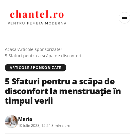
Acasă
/
Articole sponsorizate
/
5 Sfaturi pentru a scăpa de disconfort la menstruație în timpul verii
ARTICOLE SPONSORIZATE
5 Sfaturi pentru a scăpa de
disconfort la menstruație în
timpul verii
Maria
10 iulie 2023, 15:24
·
3 min citire