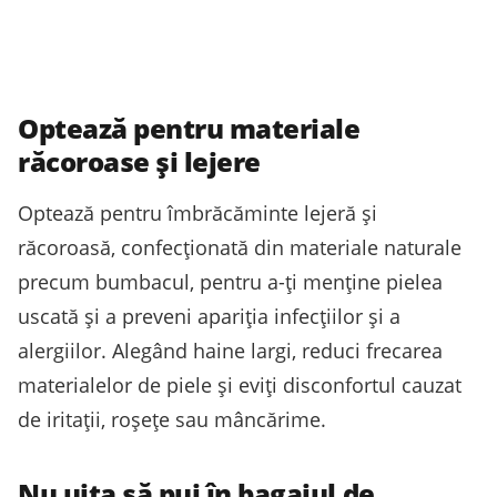
Optează pentru materiale
răcoroase și lejere
Optează pentru îmbrăcăminte lejeră și
răcoroasă, confecționată din materiale naturale
precum bumbacul, pentru a-ți menține pielea
uscată și a preveni apariția infecțiilor și a
alergiilor. Alegând haine largi, reduci frecarea
materialelor de piele și eviți disconfortul cauzat
de iritații, roșețe sau mâncărime.
Nu uita să pui în bagajul de