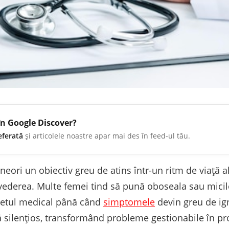
în Google Discover?
eferată
și articolele noastre apar mai des în feed-ul tău.
eori un obiectiv greu de atins într-un ritm de viață a
vederea. Multe femei tind să pună oboseala sau micil
inetul medical până când
simptomele
devin greu de ig
ă silențios, transformând probleme gestionabile în p