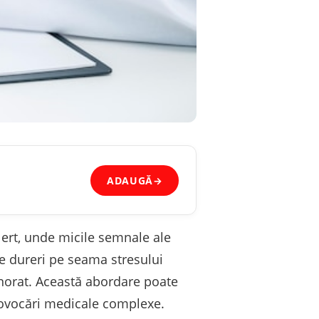
ADAUGĂ
→
lert, unde micile semnale ale
e dureri pe seama stresului
norat. Această abordare poate
rovocări medicale complexe.