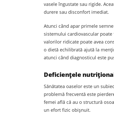
vasele îngustate sau rigide. Acea
durere sau disconfort imediat.
Atunci când apar primele semne c
sistemului cardiovascular poate f
valorilor ridicate poate avea con
o dietă echilibrată ajută la menț
atunci când diagnosticul este pus
Deficiențele nutriționa
Sănătatea oaselor este un subiect
problemă frecventă este pierdere
femei află că au o structură osoa
un efort fizic obișnuit.