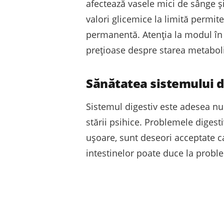
afectează vasele mici de sânge și
valori glicemice la limită permite
permanentă. Atenția la modul în 
prețioase despre starea metabol
Sănătatea sistemului di
Sistemul digestiv este adesea num
stării psihice. Problemele digest
ușoare, sunt deseori acceptate ca
intestinelor poate duce la proble