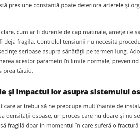
stă presiune constantă poate deteriora arterele și or
lare, cum ar fi durerile de cap matinale, amețelile sa
i deja fragilă. Controlul tensiunii nu necesită proced
secințe serioase asupra sănătății pe termen lung. Adopt
inerea acestor parametri în limite normale, prevenind
 prea târziu.
le și impactul lor asupra sistemului o
 care ar trebui să ne preocupe mult înainte de instal
a densității osoase, un proces care nu doare și nu se
să fragilă doar în momentul în care suferă o fractură