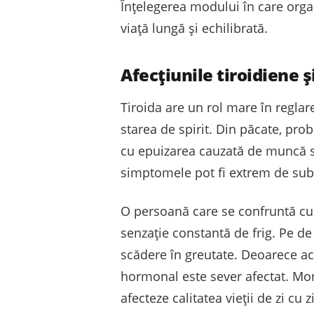
Înțelegerea modului în care org
viață lungă și echilibrată.
Afecțiunile tiroidiene 
Tiroida are un rol mare în reglar
starea de spirit. Din păcate, pr
cu epuizarea cauzată de muncă sa
simptomele pot fi extrem de subt
O persoană care se confruntă cu o
senzație constantă de frig. Pe de 
scădere în greutate. Deoarece ac
hormonal este sever afectat. Moni
afecteze calitatea vieții de zi cu zi