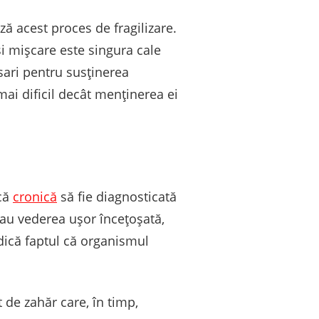
ă acest proces de fragilizare.
i mișcare este singura cale
sari pentru susținerea
ai dificil decât menținerea ei
ică
cronică
să fie diagnosticată
sau vederea ușor încețoșată,
dică faptul că organismul
 de zahăr care, în timp,