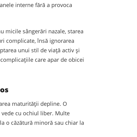
ganele interne fără a provoca
u micile sângerări nazale, starea
uri complicate, însă ignorarea
area unui stil de viață activ și
 complicațiile care apar de obicei
sos
area maturității depline. O
 vede cu ochiul liber. Multe
 la o căzătură minoră sau chiar la