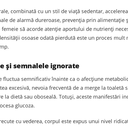
le, combinată cu un stil de viață sedentar, accelereaz
le de alarmă dureroase, prevenția prin alimentație ș
e femeie să acorde atenție aportului de nutrienți nece
densității osoase odată pierdută este un proces mult m
imp.
ce și semnalele ignorate
e fluctua semnificativ înainte ca o afecțiune metabol
etea excesivă, nevoia frecventă de a merge la toaletă 
e la dietă sau oboseală. Totuși, aceste manifestări in
rocesa glucoza.
cute cu vederea, corpul este expus unui nivel ridicat