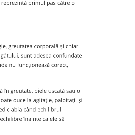
reprezintă primul pas către o
ie, greutatea corporală și chiar
a gâtului, sunt adesea confundate
ida nu funcționează corect,
 în greutate, piele uscată sau o
ate duce la agitație, palpitații și
edic abia când echilibrul
echilibre înainte ca ele să