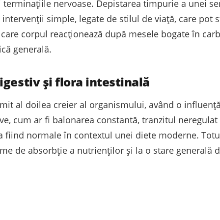
 terminațiile nervoase. Depistarea timpurie a unei sens
 intervenții simple, legate de stilul de viață, care po
care corpul reacționează după mesele bogate în carboh
ică generală.
gestiv și flora intestinală
it al doilea creier al organismului, având o influenț
ive, cum ar fi balonarea constantă, tranzitul neregulat
 fiind normale în contextul unei diete moderne. Totuși
me de absorbție a nutrienților și la o stare generală d