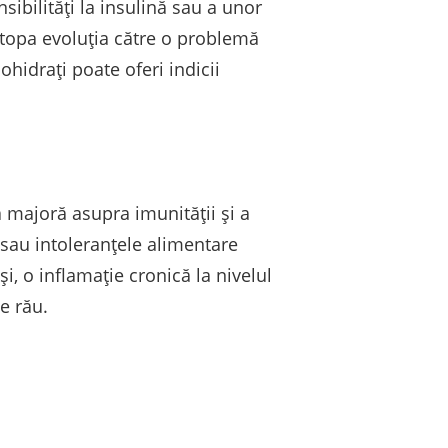
ibilități la insulină sau a unor
t stopa evoluția către o problemă
idrați poate oferi indicii
ă majoră asupra imunității și a
 sau intoleranțele alimentare
, o inflamație cronică la nivelul
e rău.