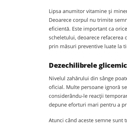
Lipsa anumitor vitamine și minera
Deoarece corpul nu trimite semna
eficientă. Este important ca oric
scheletului, deoarece refacerea 
prin măsuri preventive luate la t
Dezechilibrele glicemi
Nivelul zahărului din sânge poat
oficial. Multe persoane ignoră s
considerându-le reacții temporar
depune eforturi mari pentru a p
Atunci când aceste semne sunt tre