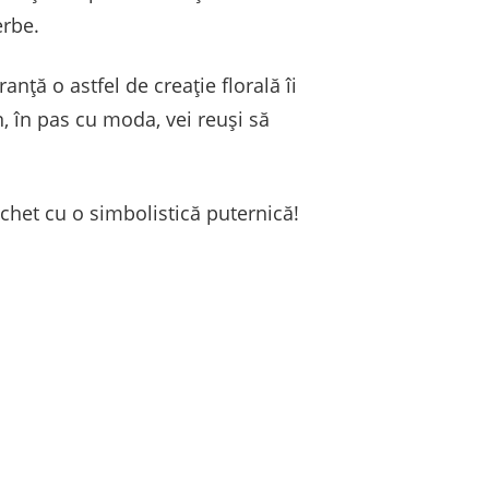
erbe.
nță o astfel de creație florală îi
, în pas cu moda, vei reuși să
achet cu o simbolistică puternică!