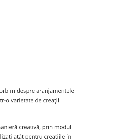
d vorbim despre aranjamentele
ntr-o varietate de creații
 manieră creativă, prin modul
izați atât pentru creațiile în