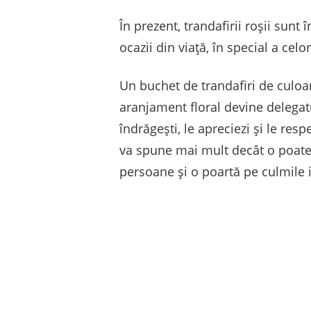
În prezent, trandafirii roșii sunt
ocazii din viață, în special a cel
Un buchet de trandafiri de culoar
aranjament floral devine delegatu
îndrăgești, le apreciezi și le resp
va spune mai mult decât o poate 
persoane și o poartă pe culmile i