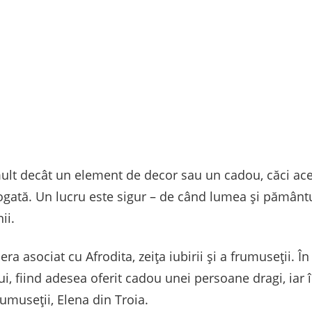
 mult decât un element de decor sau un cadou, căci ace
 bogată. Un lucru este sigur – de când lumea și pămân
ii.
 era asociat cu Afrodita, zeița iubirii și a frumuseții.
ui, fiind adesea oferit cadou unei persoane dragi, iar 
umuseții, Elena din Troia.