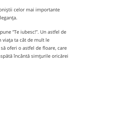
goniștii celor mai importante
eleganța.
pune “Te iubesc!”. Un astfel de
 viața ta cât de mult le
 să oferi o astfel de floare, care
spătă încântă simțurile oricărei