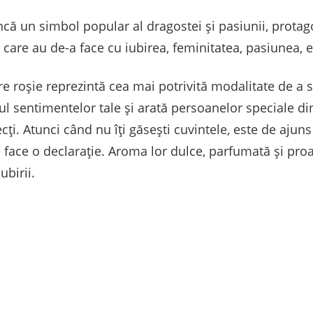
 încă un simbol popular al dragostei și pasiunii, prota
or care au de-a face cu iubirea, feminitatea, pasiunea, 
e roșie reprezintă cea mai potrivită modalitate de a s
l sentimentelor tale și arată persoanelor speciale din
ecți. Atunci când nu îți găsești cuvintele, este de ajuns
face o declarație. Aroma lor dulce, parfumată și proa
ubirii.