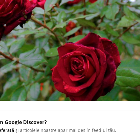
în Google Discover?
eferată
și articolele noastre apar mai des în feed-ul tău.