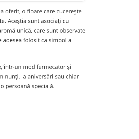
a oferit, o floare care cucerește
rte. Aceștia sunt asociați cu
o aromă unică, care sunt observate
te adesea folosit ca simbol al
, într-un mod fermecator și
m nunți, la aniversări sau chiar
e o persoană specială.