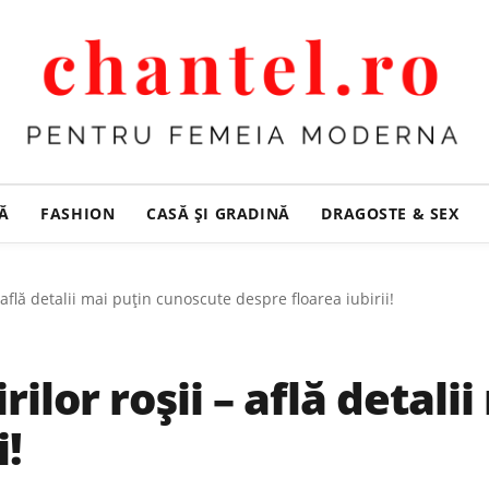
ȚĂ
FASHION
CASĂ ŞI GRADINĂ
DRAGOSTE & SEX
– află detalii mai puțin cunoscute despre floarea iubirii!
rilor roșii – află detal
i!