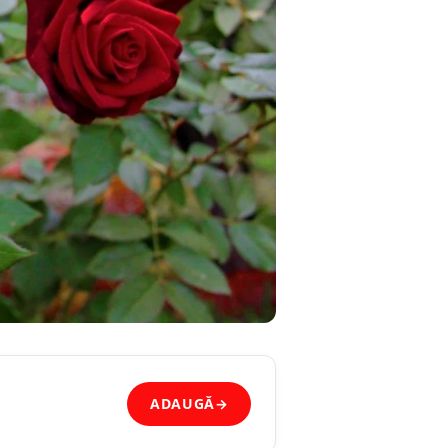
ADAUGĂ
→