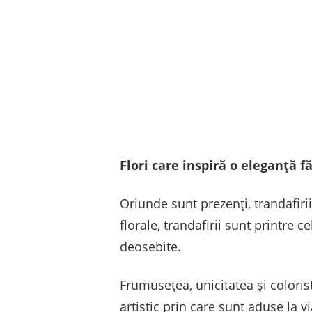
Flori care inspiră o eleganță f
Oriunde sunt prezenți, trandafir
florale, trandafirii sunt printre ce
deosebite.
Frumusețea, unicitatea și coloris
artistic prin care sunt aduse la vi