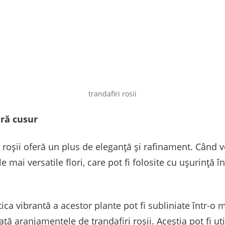
trandafiri rosii
ără cusur
ii roșii oferă un plus de eleganță și rafinament. Cân
le mai versatile flori, care pot fi folosite cu ușurință î
tica vibrantă a acestor plante pot fi subliniate într-o
ață aranjamentele de trandafiri roșii. Aceștia pot fi util