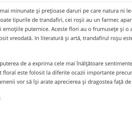
 mai minunate și prețioase daruri pe care natura ni le-
 toate tipurile de trandafiri, cei roșii au un farmec apa
și emoțiile puternice. Aceste flori au o frumusețe și 
osit vreodată. In literatură și artă, trandafirul roșu es
puterea de a exprima cele mai înălțătoare sentimente
floral este folosit la diferite ocazii importante precu
oamenii vor să își arate aprecierea și dragostea față d
u