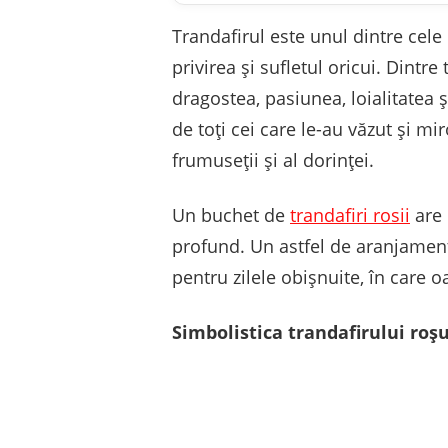
Trandafirul este unul dintre cele
privirea și sufletul oricui. Dintre
dragostea, pasiunea, loialitatea 
de toți cei care le-au văzut și mir
frumuseții și al dorinței.
Un buchet de
trandafiri rosii
are 
profund. Un astfel de aranjament 
pentru zilele obișnuite, în care 
Simbolistica trandafirului roș