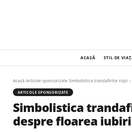
ACASĂ
STIL DE VIA
Acasă
/
Articole sponsorizate
/
Simbolistica trandafirilor roșii 
ARTICOLE SPONSORIZATE
Simbolistica trandafi
despre floarea iubiri