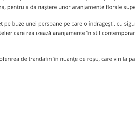
gena, pentru a da naștere unor aranjamente florale sup
 pe buze unei persoane pe care o îndrăgești, cu sigura
telier care realizează aranjamente în stil contemporan
oferirea de trandafiri în nuanțe de roșu, care vin la p