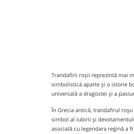
Trandafirii roșii reprezintă mai
simbolistică aparte și o istorie
universală a dragostei și a pasiun
În Grecia antică, trandafirul roșu
simbol al iubirii și devotamentul
asociată cu legendara regină a fr