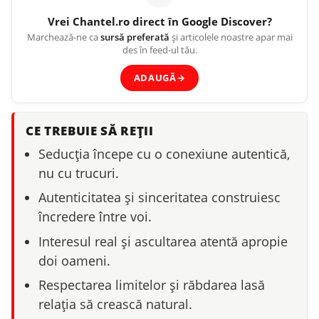
Vrei
Chantel.ro
direct în Google Discover?
Marchează-ne ca
sursă preferată
și articolele noastre apar mai
des în feed-ul tău.
ADAUGĂ
→
CE TREBUIE SĂ REȚII
Seducția începe cu o conexiune autentică,
nu cu trucuri.
Autenticitatea și sinceritatea construiesc
încredere între voi.
Interesul real și ascultarea atentă apropie
doi oameni.
Respectarea limitelor și răbdarea lasă
relația să crească natural.