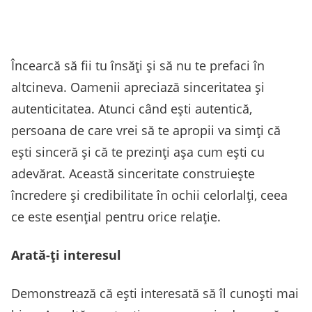
Încearcă să fii tu însăți și să nu te prefaci în
altcineva. Oamenii apreciază sinceritatea și
autenticitatea. Atunci când ești autentică,
persoana de care vrei să te apropii va simți că
ești sinceră și că te prezinți așa cum ești cu
adevărat. Această sinceritate construiește
încredere și credibilitate în ochii celorlalți, ceea
ce este esențial pentru orice relație.
Arată-ți interesul
Demonstrează că ești interesată să îl cunoști mai