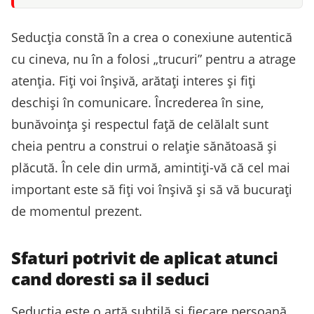
Seducția constă în a crea o conexiune autentică
cu cineva, nu în a folosi „trucuri” pentru a atrage
atenția. Fiți voi înșivă, arătați interes și fiți
deschiși în comunicare. Încrederea în sine,
bunăvoința și respectul față de celălalt sunt
cheia pentru a construi o relație sănătoasă și
plăcută. În cele din urmă, amintiți-vă că cel mai
important este să fiți voi înșivă și să vă bucurați
de momentul prezent.
Sfaturi potrivit de aplicat atunci
cand doresti sa il seduci
Seducția este o artă subtilă și fiecare persoană