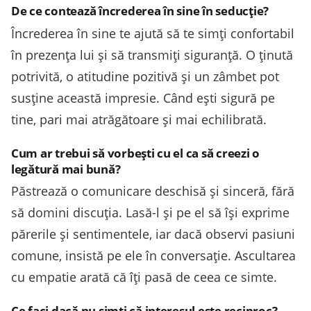
De ce contează încrederea în sine în seducție?
Încrederea în sine te ajută să te simți confortabil
în prezența lui și să transmiți siguranță. O ținută
potrivită, o atitudine pozitivă și un zâmbet pot
susține această impresie. Când ești sigură pe
tine, pari mai atrăgătoare și mai echilibrată.
Cum ar trebui să vorbești cu el ca să creezi o
legătură mai bună?
Păstrează o comunicare deschisă și sinceră, fără
să domini discuția. Lasă-l și pe el să își exprime
părerile și sentimentele, iar dacă observi pasiuni
comune, insistă pe ele în conversație. Ascultarea
cu empatie arată că îți pasă de ceea ce simte.
Ce faci dacă nu simți că interesul este reciproc?