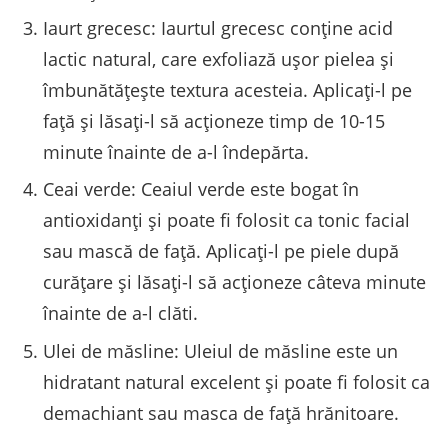
Iaurt grecesc: Iaurtul grecesc conține acid
lactic natural, care exfoliază ușor pielea și
îmbunătățește textura acesteia. Aplicați-l pe
față și lăsați-l să acționeze timp de 10-15
minute înainte de a-l îndepărta.
Ceai verde: Ceaiul verde este bogat în
antioxidanți și poate fi folosit ca tonic facial
sau mască de față. Aplicați-l pe piele după
curățare și lăsați-l să acționeze câteva minute
înainte de a-l clăti.
Ulei de măsline: Uleiul de măsline este un
hidratant natural excelent și poate fi folosit ca
demachiant sau masca de față hrănitoare.