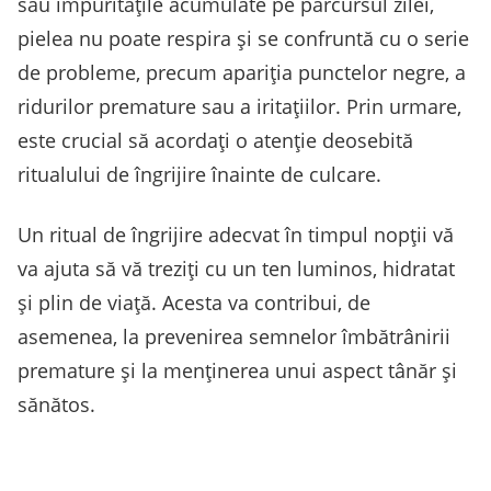
sau impuritățile acumulate pe parcursul zilei,
pielea nu poate respira și se confruntă cu o serie
de probleme, precum apariția punctelor negre, a
ridurilor premature sau a iritațiilor. Prin urmare,
este crucial să acordați o atenție deosebită
ritualului de îngrijire înainte de culcare.
Un ritual de îngrijire adecvat în timpul nopții vă
va ajuta să vă treziți cu un ten luminos, hidratat
și plin de viață. Acesta va contribui, de
asemenea, la prevenirea semnelor îmbătrânirii
premature și la menținerea unui aspect tânăr și
sănătos.