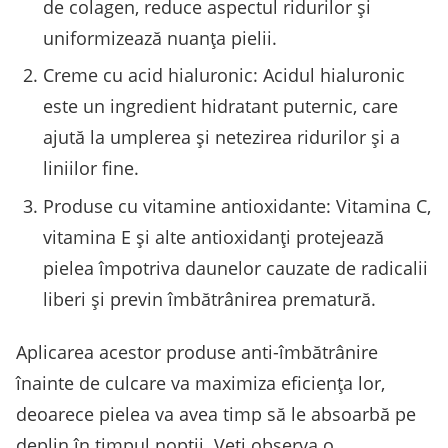
de colagen, reduce aspectul ridurilor și
uniformizează nuanța pielii.
Creme cu acid hialuronic: Acidul hialuronic
este un ingredient hidratant puternic, care
ajută la umplerea și netezirea ridurilor și a
liniilor fine.
Produse cu vitamine antioxidante: Vitamina C,
vitamina E și alte antioxidanți protejează
pielea împotriva daunelor cauzate de radicalii
liberi și previn îmbătrânirea prematură.
Aplicarea acestor produse anti-îmbătrânire
înainte de culcare va maximiza eficiența lor,
deoarece pielea va avea timp să le absoarbă pe
deplin în timpul nopții. Veți observa o