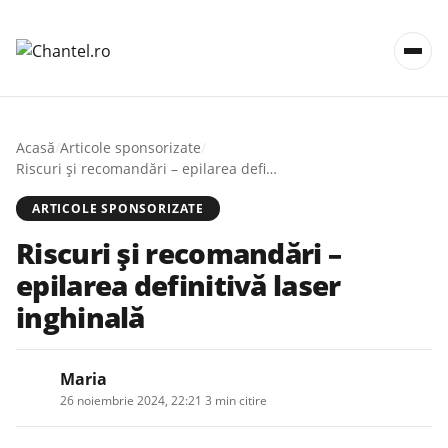
Acasă
/
Articole sponsorizate
/
Riscuri și recomandări – epilarea definitivă laser inghinală
ARTICOLE SPONSORIZATE
Riscuri și recomandări –
epilarea definitivă laser
inghinală
Maria
26 noiembrie 2024, 22:21
·
3 min citire