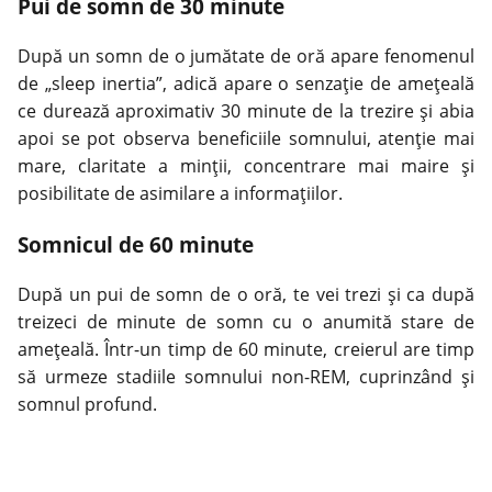
Pui de somn de 30 minute
După un somn de o jumătate de oră apare fenomenul
de „sleep inertia”, adică apare o senzație de amețeală
ce durează aproximativ 30 minute de la trezire și abia
apoi se pot observa beneficiile somnului, atenție mai
mare, claritate a minții, concentrare mai maire și
posibilitate de asimilare a informațiilor.
Somnicul de 60 minute
După un pui de somn de o oră, te vei trezi și ca după
treizeci de minute de somn cu o anumită stare de
amețeală. Într-un timp de 60 minute, creierul are timp
să urmeze stadiile somnului non-REM, cuprinzând și
somnul profund.