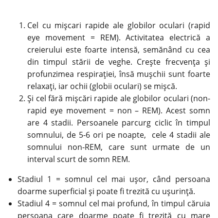
Cel cu mișcari rapide ale globilor oculari (rapid
eye movement = REM). Activitatea electrică a
creierului este foarte intensă, semănând cu cea
din timpul stării de veghe. Crește frecvența și
profunzimea respirației, însă mușchii sunt foarte
relaxați, iar ochii (globii oculari) se mișcă.
Și cel fără mișcări rapide ale globilor oculari (non-
rapid eye movement = non – REM). Acest somn
are 4 stadii. Persoanele parcurg ciclic în timpul
somnului, de 5-6 ori pe noapte, cele 4 stadii ale
somnului non-REM, care sunt urmate de un
interval scurt de somn REM.
Stadiul 1 =
somnul
cel mai ușor, când persoana
doarme superficial și poate fi trezită cu ușurință.
Stadiul 4 = somnul cel mai profund, în timpul căruia
persoana care doarme poate fi trezită cu mare