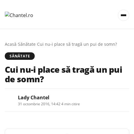
Acasă
/
Sănătate
/
Cui nu-i place să tragă un pui de somn?
SĂNĂTATE
Cui nu-i place să tragă un pui
de somn?
Lady Chantel
31 octombrie 2016, 14:42
·
4 min citire