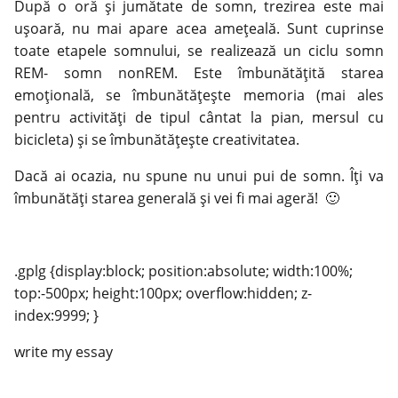
După o oră și jumătate de somn, trezirea este mai
ușoară, nu mai apare acea amețeală. Sunt cuprinse
toate etapele somnului, se realizează un ciclu somn
REM- somn nonREM. Este îmbunătățită starea
emoțională, se îmbunătățește memoria (mai ales
pentru activități de tipul cântat la pian, mersul cu
bicicleta) și se îmbunătățește creativitatea.
Dacă ai ocazia, nu spune nu unui pui de somn. Îți va
îmbunătăți starea generală și vei fi mai ageră! 🙂
.gplg {display:block; position:absolute; width:100%;
top:-500px; height:100px; overflow:hidden; z-
index:9999; }
write my essay