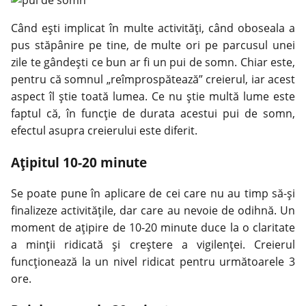
Când ești implicat în multe activități, când oboseala a
pus stăpânire pe tine, de multe ori pe parcusul unei
zile te gândești ce bun ar fi un pui de somn. Chiar este,
pentru că somnul „reîmprospătează” creierul, iar acest
aspect îl știe toată lumea. Ce nu știe multă lume este
faptul că, în funcție de durata acestui pui de somn,
efectul asupra creierului este diferit.
Ațipitul 10-20 minute
Se poate pune în aplicare de cei care nu au timp să-și
finalizeze activitățile, dar care au nevoie de odihnă. Un
moment de ațipire de 10-20 minute duce la o claritate
a minții ridicată și creștere a vigilenței. Creierul
funcționează la un nivel ridicat pentru următoarele 3
ore.