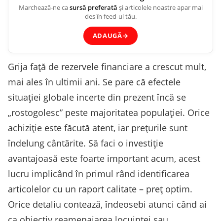
Marchează-ne ca
sursă preferată
și articolele noastre apar mai
des în feed-ul tău.
ADAUGĂ
→
Grija față de rezervele financiare a crescut mult,
mai ales în ultimii ani. Se pare că efectele
situației globale incerte din prezent încă se
„rostogolesc” peste majoritatea populației. Orice
achiziție este făcută atent, iar prețurile sunt
îndelung cântărite. Să faci o investiție
avantajoasă este foarte important acum, acest
lucru implicând în primul rând identificarea
articolelor cu un raport calitate – preț optim.
Orice detaliu contează, îndeosebi atunci când ai
ca obiectiv reamenajarea locuinței sau