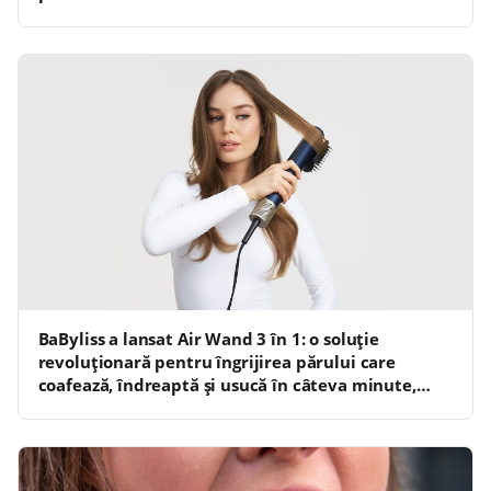
BaByliss a lansat Air Wand 3 în 1: o soluție
revoluționară pentru îngrijirea părului care
coafează, îndreaptă și usucă în câteva minute,
fără a expune părul la temperaturi ridicate