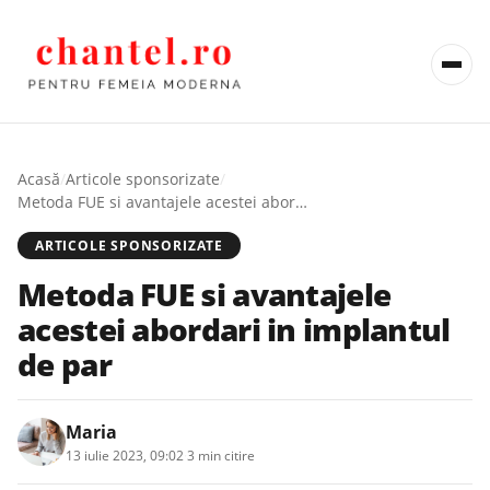
Acasă
/
Articole sponsorizate
/
Metoda FUE si avantajele acestei abordari in implantul de par
ARTICOLE SPONSORIZATE
Metoda FUE si avantajele
acestei abordari in implantul
de par
Maria
13 iulie 2023, 09:02
·
3 min citire