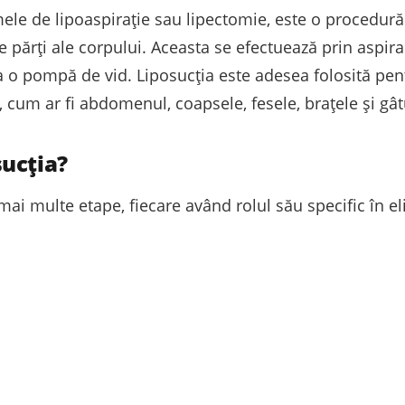
ele de lipoaspirație sau lipectomie, este o procedură
 părți ale corpului. Aceasta se efectuează prin aspira
la o pompă de vid. Liposucția este adesea folosită pe
ce, cum ar fi abdomenul, coapsele, fesele, brațele și gât
ucția?
ai multe etape, fiecare având rolul său specific în e