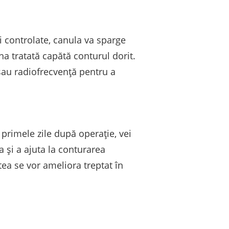
ri controlate, canula va sparge
a tratată capătă conturul dorit.
 sau radiofrecvență pentru a
 primele zile după operație, vei
și a ajuta la conturarea
tea se vor ameliora treptat în