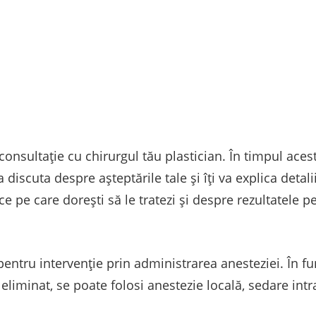
onsultație cu chirurgul tău plastician. În timpul aceste
 discuta despre așteptările tale și îți va explica detali
 pe care dorești să le tratezi și despre rezultatele pe
it pentru intervenție prin administrarea anesteziei. În
eliminat, se poate folosi anestezie locală, sedare in