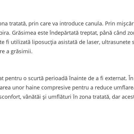
zona tratată, prin care va introduce canula. Prin mișcă
pira. Grăsimea este îndepărtată treptat, până când zon
e fi utilizată liposucția asistată de laser, ultrasunete
e a grăsimii.
t pentru o scurtă perioadă înainte de a fi externat. În
area unor haine compresive pentru a reduce umflarea 
confort, vânătăi și umflături în zona tratată, dar aces