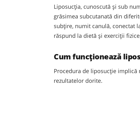
Liposucția, cunoscută și sub num
grăsimea subcutanată din diferite
subțire, numit canulă, conectat 
răspund la dietă și exerciții fizi
Cum funcționează lipos
Procedura de liposucție implică m
rezultatelor dorite.