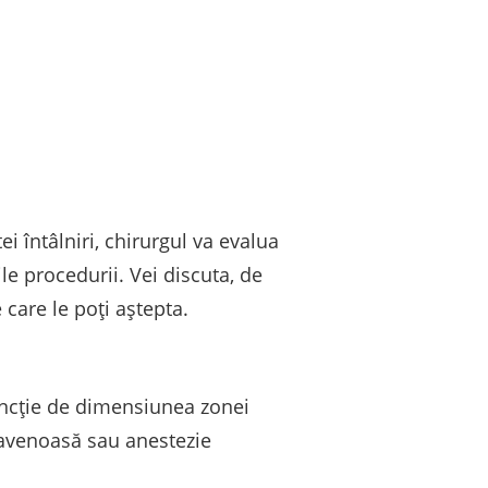
i întâlniri, chirurgul va evalua
ile procedurii. Vei discuta, de
 care le poți aștepta.
 funcție de dimensiunea zonei
travenoasă sau anestezie