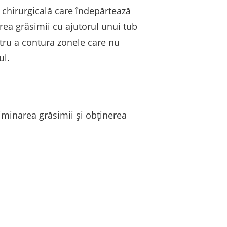
 chirurgicală care îndepărtează
rea grăsimii cu ajutorul unui tub
ntru a contura zonele care nu
ul.
liminarea grăsimii și obținerea