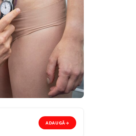
ADAUGĂ
→