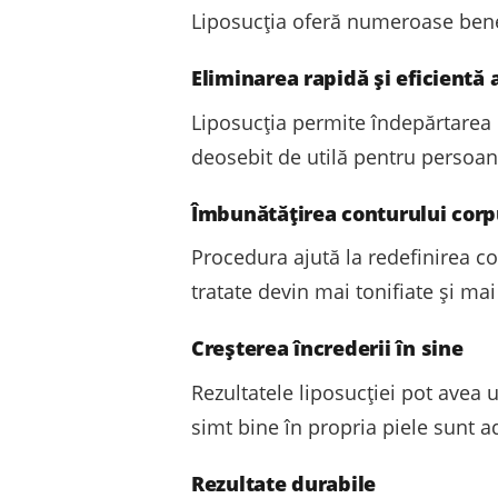
Liposucția oferă numeroase benefi
Eliminarea rapidă și eficientă 
Liposucția permite îndepărtarea u
deosebit de utilă pentru persoanel
Îmbunătățirea conturului corp
Procedura ajută la redefinirea c
tratate devin mai tonifiate și mai
Creșterea încrederii în sine
Rezultatele liposucției pot avea 
simt bine în propria piele sunt ad
Rezultate durabile