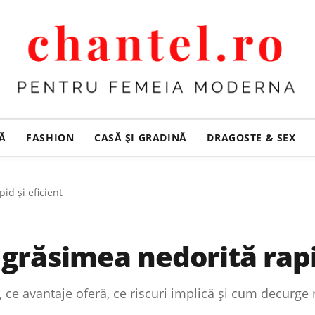
ȚĂ
FASHION
CASĂ ŞI GRADINĂ
DRAGOSTE & SEX
id și eficient
 grăsimea nedorită rapid
a, ce avantaje oferă, ce riscuri implică și cum decurge