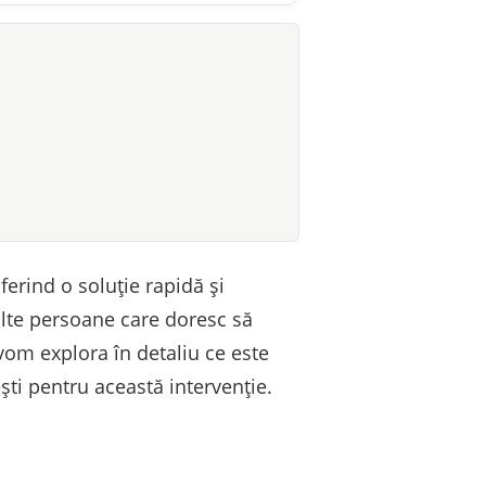
erind o soluție rapidă și
ulte persoane care doresc să
 vom explora în detaliu ce este
ști pentru această intervenție.