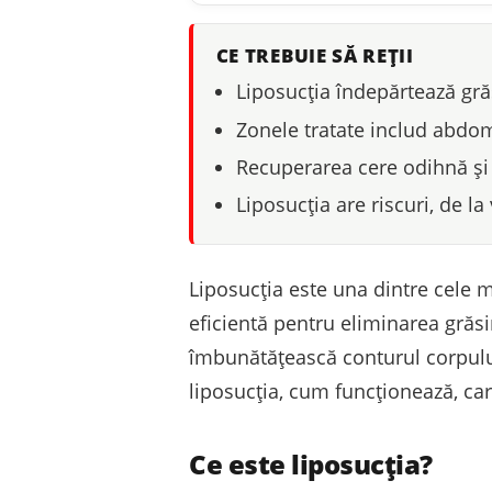
CE TREBUIE SĂ REȚII
Liposucția îndepărtează gr
Zonele tratate includ abdome
Recuperarea cere odihnă și 
Liposucția are riscuri, de la
Liposucția este una dintre cele m
eficientă pentru eliminarea grăs
îmbunătățească conturul corpului 
liposucția, cum funcționează, car
Ce este liposucția?