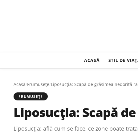
ACASĂ
STIL DE VIA
Acasă
/
Frumusețe
/
Liposucția: Scapă de grăsimea nedorită rap
FRUMUSEȚE
Liposucția: Scapă de
Liposucția: află cum se face, ce zone poate trat