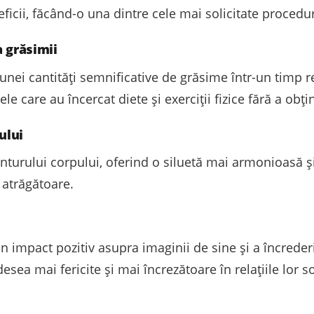
cii, făcând-o una dintre cele mai solicitate proceduri
a grăsimii
nei cantități semnificative de grăsime într-un timp re
e care au încercat diete și exerciții fizice fără a obțin
ului
onturului corpului, oferind o siluetă mai armonioasă 
 atrăgătoare.
un impact pozitiv asupra imaginii de sine și a încreder
esea mai fericite și mai încrezătoare în relațiile lor s