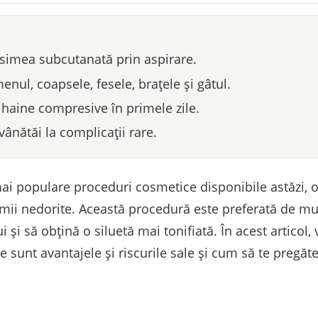
ăsimea subcutanată prin aspirare.
nul, coapsele, fesele, brațele și gâtul.
haine compresive în primele zile.
 vânătăi la complicații rare.
ai populare proceduri cosmetice disponibile astăzi, of
imii nedorite. Această procedură este preferată de m
și să obțină o siluetă mai tonifiată. În acest articol,
e sunt avantajele și riscurile sale și cum să te pregăte