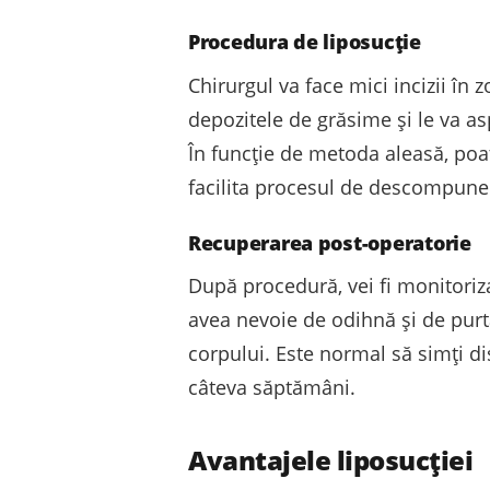
Procedura de liposucție
Chirurgul va face mici incizii în 
depozitele de grăsime și le va as
În funcție de metoda aleasă, poat
facilita procesul de descompuner
Recuperarea post-operatorie
După procedură, vei fi monitoriza
avea nevoie de odihnă și de purt
corpului. Este normal să simți dis
câteva săptămâni.
Avantajele liposucției