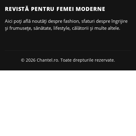
REVISTĂ PENTRU FEMEI MODERNE
Aici poți află noutăți despre fashion, sfaturi despre îngrijire
și frumusețe, sănătate, lifestyle, călătorii și multe altele.
© 2026 Chantel.ro. Toate drepturile rezervate.