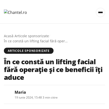
Acasă
/
Articole sponsorizate
/
În ce constă un lifting facial fără operație și ce beneficii îți aduce
ARTICOLE SPONSORIZATE
În ce constă un lifting facial
fără operație și ce beneficii îți
aduce
Maria
19 iunie 2024, 15:48
·
3 min citire