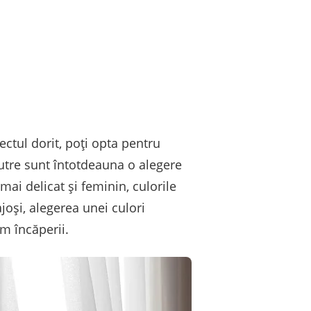
ctul dorit, poți opta pentru
eutre sunt întotdeauna o alegere
mai delicat și feminin, culorile
joși, alegerea unei culori
m încăperii.