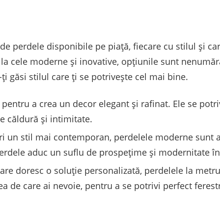
e perdele disponibile pe piață, fiecare cu stilul și car
ă la cele moderne și inovative, opțiunile sunt nenumăr
i găsi stilul care ți se potrivește cel mai bine.
 pentru a crea un decor elegant și rafinat. Ele se potr
 căldură și intimitate.
ri un stil mai contemporan, perdelele moderne sunt a
 perdele aduc un suflu de prospețime și modernitate în
are doresc o soluție personalizată, perdelele la metru
a de care ai nevoie, pentru a se potrivi perfect ferestr