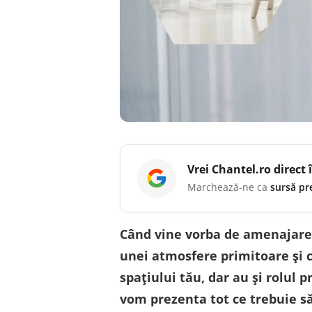
Vrei
Chantel.ro
direct 
Marchează-ne ca
sursă pr
Când vine vorba de amenajarea 
unei atmosfere primitoare și c
spațiului tău, dar au și rolul p
vom prezenta tot ce trebuie să