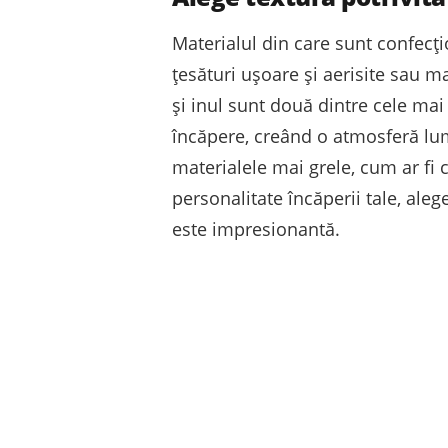
Materialul din care sunt confecți
țesături ușoare și aerisite sau m
și inul sunt două dintre cele ma
încăpere, creând o atmosferă lumi
materialele mai grele, cum ar fi 
personalitate încăperii tale, ale
este impresionantă.