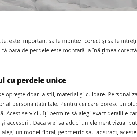
cte, este important să le montezi corect și să le întreț
e că bara de perdele este montată la înălțimea corectă
ul cu perdele unice
e oprește doar la stil, material și culoare. Personaliz
or al personalității tale. Pentru cei care doresc un plus
 Acest serviciu îți permite să alegi exact detaliile ca
e și accesorii. Dacă vrei să aduci un element vizual pu
alegi un model floral, geometric sau abstract, aceste p