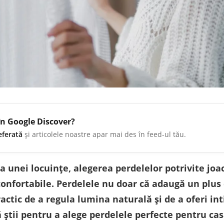
în Google Discover?
eferată
și articolele noastre apar mai des în feed-ul tău.
unei locuințe, alegerea perdelelor potrivite joac
onfortabile. Perdelele nu doar că adaugă un plus d
ractic de a regula lumina naturală și de a oferi inti
 știi pentru a alege perdelele perfecte pentru cas