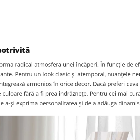
otrivită
rma radical atmosfera unei încăperi. În funcție de efe
rante. Pentru un look clasic și atemporal, nuanțele n
 integrează armonios în orice decor. Dacă preferi ceva 
culoare fără a fi prea îndrăznețe. Pentru cei mai cura
de a-și exprima personalitatea și de a adăuga dinamis