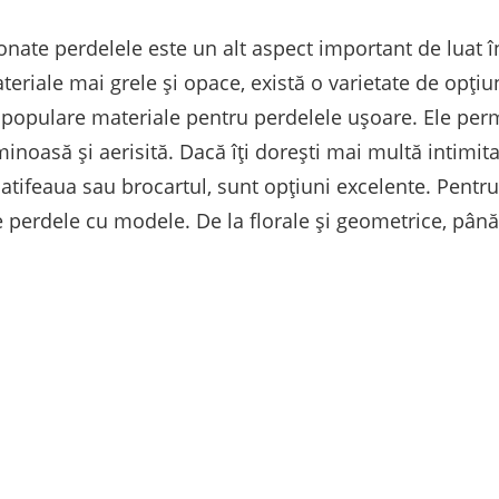
onate perdelele este un alt aspect important de luat în
ateriale mai grele și opace, există o varietate de opți
i populare materiale pentru perdelele ușoare. Ele perm
noasă și aerisită. Dacă îți dorești mai multă intimita
catifeaua sau brocartul, sunt opțiuni excelente. Pentru
ge perdele cu modele. De la florale și geometrice, pân