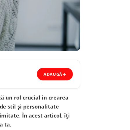
ADAUGĂ
→
ă un rol crucial în crearea
e stil și personalitate
mitate. În acest articol, îți
a ta.