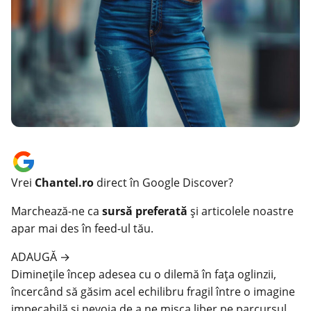
Vrei
Chantel.ro
direct în Google Discover?
Marchează-ne ca
sursă preferată
și articolele noastre
apar mai des în feed-ul tău.
ADAUGĂ
→
Diminețile încep adesea cu o dilemă în fața oglinzii,
încercând să găsim acel echilibru fragil între o imagine
impecabilă și nevoia de a ne mișca liber pe parcursul