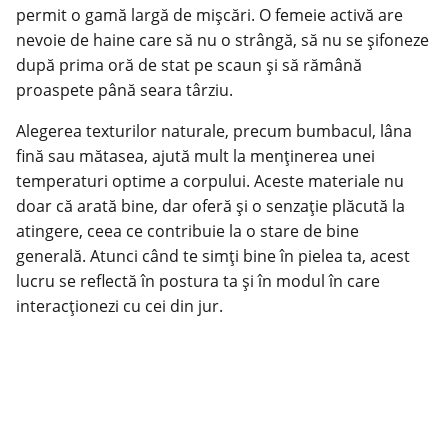
permit o gamă largă de mișcări. O femeie activă are
nevoie de
haine
care să nu o strângă, să nu se șifoneze
după prima oră de stat pe scaun și să rămână
proaspete până seara târziu.
Alegerea texturilor naturale, precum bumbacul, lâna
fină sau mătasea, ajută mult la menținerea unei
temperaturi optime a corpului. Aceste materiale nu
doar că arată bine, dar oferă și o senzație plăcută la
atingere, ceea ce contribuie la o stare de bine
generală. Atunci când te simți bine în pielea ta, acest
lucru se reflectă în postura ta și în modul în care
interacționezi cu cei din jur.