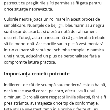
petrecut cu pregătirile și îți permite să fii gata pentru
orice situație neprevăzută.
Culorile neutre joacă un rol mare în acest proces de
simplificare. Nuanțele de bej, gri, bleumarin sau negru
sunt ușor de asortat și oferă o notă de rafinament
discret. Totuși, asta nu înseamnă că garderoba trebuie
să fie monotonă. Accesoriile sau o piesă vestimentară
într-o culoare vibrantă pot schimba complet dinamica
unei ținute, aducând un plus de personalitate fără a
compromite latura practică.
Importanța croielii potrivite
Indiferent de cât de scumpă sau modernă este o haină,
dacă nu se așază corect pe corp, efectul va fi unul
diminuat. O croială care respectă liniile siluetei, fără a fi
prea strâmtă, avantajează orice tip de conformație.
Este util să investești timp în a proba diferite stiluri