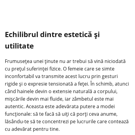
Echilibrul dintre estetică și
utilitate
Frumusețea unei ținute nu ar trebui să vină niciodată
cu prețul suferinței fizice. O femeie care se simte
inconfortabil va transmite acest lucru prin gesturi
rigide și o expresie tensionată a feței. În schimb, atunci
când hainele devin o extensie naturală a corpului,
mișcările devin mai fluide, iar zâmbetul este mai
autentic. Aceasta este adevărata putere a modei
funcționale: să te facă să uiți că porți ceva anume,
lăsându-te să te concentrezi pe lucrurile care contează
cu adevărat pentru tine.