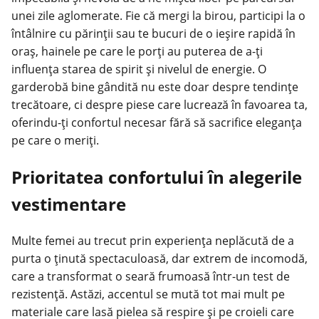
unei zile aglomerate. Fie că mergi la birou, participi la o
întâlnire cu părinții sau te bucuri de o ieșire rapidă în
oraș, hainele pe care le porți au puterea de a-ți
influența starea de spirit și nivelul de energie. O
garderobă
bine gândită nu este doar despre tendințe
trecătoare, ci despre piese care lucrează în favoarea ta,
oferindu-ți confortul necesar fără să sacrifice eleganța
pe care o meriți.
Prioritatea confortului în alegerile
vestimentare
Multe femei au trecut prin experiența neplăcută de a
purta o ținută spectaculoasă, dar extrem de incomodă,
care a transformat o seară frumoasă într-un test de
rezistență. Astăzi, accentul se mută tot mai mult pe
materiale care lasă pielea să respire și pe croieli care