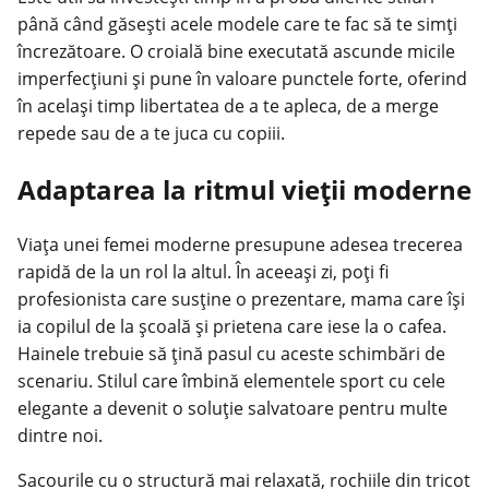
până când găsești acele modele care te fac să te simți
încrezătoare. O croială bine executată ascunde micile
imperfecțiuni și pune în valoare punctele forte, oferind
în același timp libertatea de a te apleca, de a merge
repede sau de a te juca cu copiii.
Adaptarea la ritmul vieții moderne
Viața unei femei moderne presupune adesea trecerea
rapidă de la un rol la altul. În aceeași zi, poți fi
profesionista care susține o prezentare, mama care își
ia copilul de la școală și prietena care iese la o cafea.
Hainele
trebuie să țină pasul cu aceste schimbări de
scenariu. Stilul care îmbină elementele sport cu cele
elegante a devenit o soluție salvatoare pentru multe
dintre noi.
Sacourile cu o structură mai relaxată, rochiile din tricot