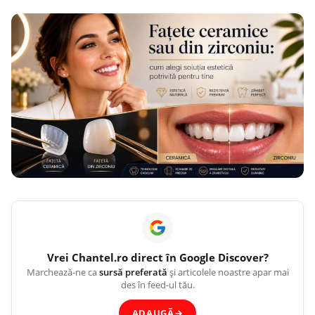
Vrei
Chantel.ro
direct în Google Discover?
Marchează-ne ca
sursă preferată
și articolele noastre apar mai
des în feed-ul tău.
ADAUGĂ
→