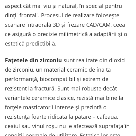
aspect cât mai viu și natural, în special pentru
dinții frontali. Procesul de realizare folosește
scanare intraorală 3D și frezare CAD/CAM, ceea
ce asigură o precizie milimetrică a adaptării și o
estetică predictibilă.
Fațetele din zirconiu
sunt realizate din dioxid
de zirconiu, un material ceramic de înaltă
performanță, biocompatibil și extrem de
rezistent la fractură. Sunt mai robuste decât
variantele ceramice clasice, rezistă mai bine la
forțele masticatorii intense și prezintă o
rezistență foarte ridicată la pătare – cafeaua,
ceaiul sau vinul roșu nu le afectează suprafața în
condiții normale de utilizare. Estetica lor este