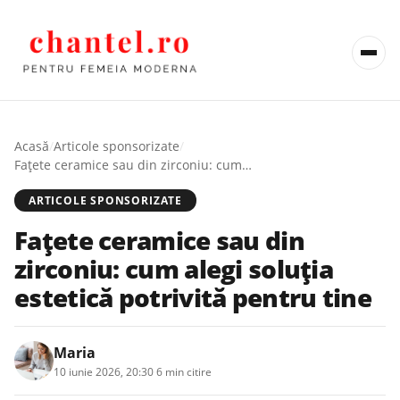
Acasă
/
Articole sponsorizate
/
Fațete ceramice sau din zirconiu: cum alegi soluția estetică potrivită pentru tine
ARTICOLE SPONSORIZATE
Fațete ceramice sau din
zirconiu: cum alegi soluția
estetică potrivită pentru tine
Maria
10 iunie 2026, 20:30
·
6 min citire