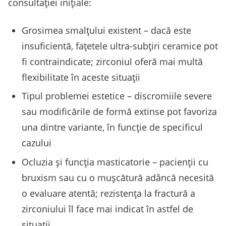
consultației inițiale:
Grosimea smalțului existent – dacă este
insuficientă, fațetele ultra-subțiri ceramice pot
fi contraindicate; zirconiul oferă mai multă
flexibilitate în aceste situații
Tipul problemei estetice – discromiile severe
sau modificările de formă extinse pot favoriza
una dintre variante, în funcție de specificul
cazului
Ocluzia și funcția masticatorie – pacienții cu
bruxism sau cu o mușcătură adâncă necesită
o evaluare atentă; rezistența la fractură a
zirconiului îl face mai indicat în astfel de
situații