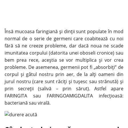
Însă mucoasa faringiană și dinții sunt populate în mod
normal de o serie de germeni care coabitează cu noi
fără să ne creeze probleme, dar dacă noua ne scade
imunitatea corpului (datorita unei oboseli cronice) sau
bem prea rece, aceștia se vor multiplica și vor crea
probleme. De asemenea, germenii pot fi „absorbiți” de
corpul și gâtul nostru prin aer, de la alți oameni din
jurul nostru (care sunt răciți și tușesc sau strănută) și
prin secreții (salivă – prin sărut). Astfel apare
FARINGITA sau FARINGOAMIGDALITA infecțioasă:
bacteriană sau virală.