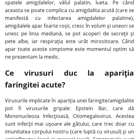
spatele amigdalelor, vălul palatin, lueta. Pe când
aceasta se poate complica cu amigdalita acută (care se
manifestă cu infectarea amigdalelor palatine),
amigdalele apar foarte roșii, cresc în volum și uneori se
unesc pe linia mediană, se pot acoperi de secreții și
pete albe, iar respirația este urât mirositoare. Când
apar toate aceste simptome este momentul optim să
ne prezentam la medic.
Ce virusuri duc la apariția
faringitei acute?
Virusurile implicate în apariția unei faringite/amigdalite
pot fi virusurile gripale: Epstein Bar, care dă
Mononucleoza Infecțioasă, Citomegalovirus. Acestea
sunt infecții mai ușoare ale gâtului, care trec doar cu
imunitatea corpului nostru (care luptă cu virusul) și un