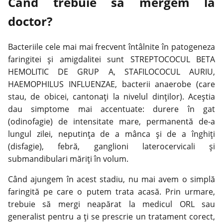
Când trebuie să mergem la
doctor?
Bacteriile cele mai mai frecvent întâlnite în patogeneza
faringitei și amigdalitei sunt STREPTOCOCUL BETA
HEMOLITIC DE GRUP A, STAFILOCOCUL AURIU,
HAEMOPHILUS INFLUENZAE, bacterii anaerobe (care
stau, de obicei, cantonați la nivelul dinților). Aceștia
dau simptome mai accentuate: durere în gat
(odinofagie) de intensitate mare, permanentă de-a
lungul zilei, neputința de a mânca și de a înghiți
(disfagie), febră, ganglioni laterocervicali și
submandibulari măriți în volum.
Când ajungem în acest stadiu, nu mai avem o simplă
faringită
pe care o putem trata acasă. Prin urmare,
trebuie să mergi neapărat la medicul ORL sau
generalist pentru a ţi se prescrie un tratament corect,