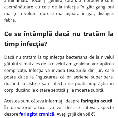
antiinflmator local și general (oral). Simptomele sunt
asemănătoare cu cele de la infecția în gât: ganglioni
măriți în volum, durere mai ușoară în gât, disfagie,
febră.
Ce se întâmplă dacă nu tratăm la
timp infecția?
Dacă nu tratăm la tip infecția bacteriană de la nivelul
gâtului și mai ales de la nivelul amigdalelor, vor apărea
complicații. Infecția va invada țesuturile din jur, care
poate duce la îngustarea căilor aeriene superioare,
ducând la asfixie sau infecția se poate împrăștia în
corp, ducând la o stare septică și la moarte subită.
Acestea sunt câteva informații despre
faringita acută.
În următorul articol va voi descrie câteva aspecte
despre
faringita cronică
.
Aveţi grijă de voi! 🙂