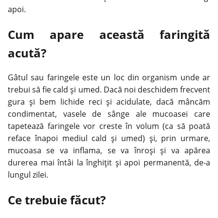
apoi.
Cum apare această faringită
acută?
Gâtul sau faringele este un loc din organism unde ar
trebui să fie cald şi umed. Dacă noi deschidem frecvent
gura şi bem lichide reci şi acidulate, dacă mâncăm
condimentat, vasele de sânge ale mucoasei care
tapetează faringele vor creste în volum (ca să poată
reface înapoi mediul cald și umed) şi, prin urmare,
mucoasa se va inflama, se va înroși și va apărea
durerea mai întâi la înghițit și apoi permanentă, de-a
lungul zilei.
Ce trebuie făcut?