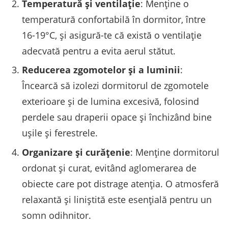
Temperatură și ventilație
: Menține o
temperatură confortabilă în dormitor, între
16-19°C, și asigură-te că există o ventilație
adecvată pentru a evita aerul stătut.
Reducerea zgomotelor și a luminii
:
Încearcă să izolezi dormitorul de zgomotele
exterioare și de lumina excesivă, folosind
perdele sau draperii opace și închizând bine
ușile și ferestrele.
Organizare și curățenie
: Menține dormitorul
ordonat și curat, evitând aglomerarea de
obiecte care pot distrage atenția. O atmosferă
relaxantă și liniștită este esențială pentru un
somn odihnitor.