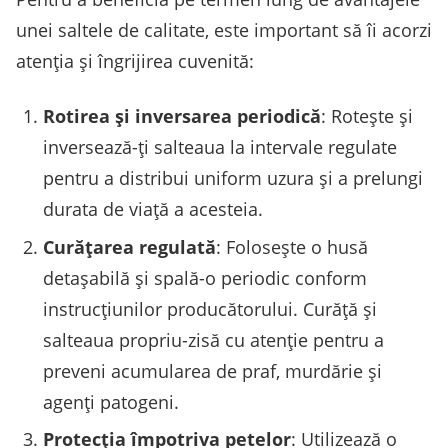
unei saltele de calitate, este important să îi acorzi
atenția și îngrijirea cuvenită:
Rotirea și inversarea periodică
: Rotește și
inversează-ți salteaua la intervale regulate
pentru a distribui uniform uzura și a prelungi
durata de viață a acesteia.
Curățarea regulată
: Folosește o husă
detașabilă și spală-o periodic conform
instrucțiunilor producătorului. Curăță și
salteaua propriu-zisă cu atenție pentru a
preveni acumularea de praf, murdărie și
agenți patogeni.
Protecția împotriva petelor
: Utilizează o