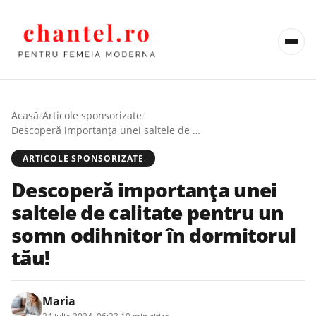
Acasă
/
Articole sponsorizate
/
Descoperă importanța unei saltele de calitate pentru un somn odihnitor în dormitorul tău!
ARTICOLE SPONSORIZATE
Descoperă importanța unei
saltele de calitate pentru un
somn odihnitor în dormitorul
tău!
Maria