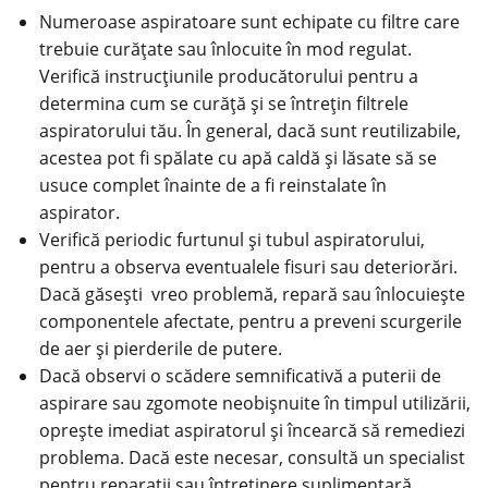
Numeroase aspiratoare sunt echipate cu filtre care
trebuie curățate sau înlocuite în mod regulat.
Verifică instrucțiunile producătorului pentru a
determina cum se curăță și se întrețin filtrele
aspiratorului tău. În general, dacă sunt reutilizabile,
acestea pot fi spălate cu apă caldă și lăsate să se
usuce complet înainte de a fi reinstalate în
aspirator.
Verifică periodic furtunul și tubul aspiratorului,
pentru a observa eventualele fisuri sau deteriorări.
Dacă găsești vreo problemă, repară sau înlocuiește
componentele afectate, pentru a preveni scurgerile
de aer și pierderile de putere.
Dacă observi o scădere semnificativă a puterii de
aspirare sau zgomote neobișnuite în timpul utilizării,
oprește imediat aspiratorul și încearcă să remediezi
problema. Dacă este necesar, consultă un specialist
pentru reparații sau întreținere suplimentară.