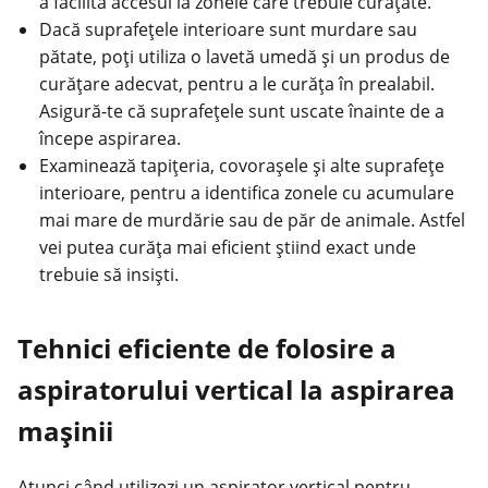
a facilita accesul la zonele care trebuie curățate.
Dacă suprafețele interioare sunt murdare sau
pătate, poți utiliza o lavetă umedă și un produs de
curățare adecvat, pentru a le curăța în prealabil.
Asigură-te că suprafețele sunt uscate înainte de a
începe aspirarea.
Examinează tapițeria, covorașele și alte suprafețe
interioare, pentru a identifica zonele cu acumulare
mai mare de murdărie sau de păr de animale. Astfel
vei putea curăța mai eficient știind exact unde
trebuie să insiști.
Tehnici eficiente de folosire a
aspiratorului vertical la aspirarea
mașinii
Atunci când utilizezi un aspirator vertical pentru