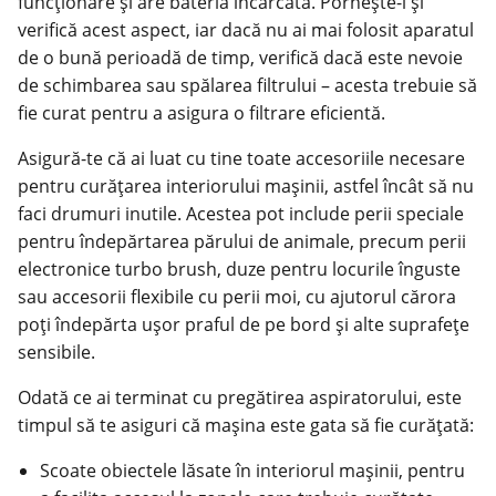
funcționare și are bateria încărcată. Pornește-l și
verifică acest aspect, iar dacă nu ai mai folosit aparatul
de o bună perioadă de timp, verifică dacă este nevoie
de schimbarea sau spălarea filtrului – acesta trebuie să
fie curat pentru a asigura o filtrare eficientă.
Asigură-te că ai luat cu tine toate accesoriile necesare
pentru curățarea interiorului mașinii, astfel încât să nu
faci drumuri inutile. Acestea pot include perii speciale
pentru îndepărtarea părului de animale, precum perii
electronice turbo brush, duze pentru locurile înguste
sau accesorii flexibile cu perii moi, cu ajutorul cărora
poți îndepărta ușor praful de pe bord și alte suprafețe
sensibile.
Odată ce ai terminat cu pregătirea aspiratorului, este
timpul să te asiguri că mașina este gata să fie curățată:
Scoate obiectele lăsate în interiorul mașinii, pentru