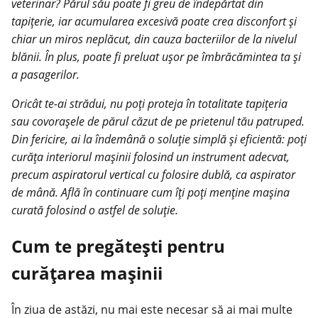
veterinar? Părul său poate fi greu de îndepărtat din
tapițerie, iar acumularea excesivă poate crea disconfort și
chiar un miros neplăcut, din cauza bacteriilor de la nivelul
blănii. În plus, poate fi preluat ușor pe îmbrăcămintea ta și
a pasagerilor.
Oricât te-ai strădui, nu poți proteja în totalitate tapițeria
sau covorașele de părul căzut de pe prietenul tău patruped.
Din fericire, ai la îndemână o soluție simplă și eficientă: poți
curăța interiorul mașinii folosind un instrument adecvat,
precum aspiratorul vertical cu folosire dublă, ca aspirator
de mână. Află în continuare cum îți poți menține mașina
curată folosind o astfel de soluție.
Cum te pregătești pentru
curățarea mașinii
În ziua de astăzi, nu mai este necesar să ai mai multe