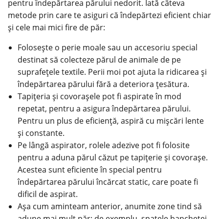
pentru îndepărtarea părului nedorit. Iată câteva
metode prin care te asiguri că îndepărtezi eficient chiar
și cele mai mici fire de păr:
Folosește o perie moale sau un accesoriu special
destinat să colecteze părul de animale de pe
suprafețele textile. Perii moi pot ajuta la ridicarea și
îndepărtarea părului fără a deteriora țesătura.
Tapițeria și covorașele pot fi aspirate în mod
repetat, pentru a asigura îndepărtarea părului.
Pentru un plus de eficiență, aspiră cu mișcări lente
și constante.
Pe lângă aspirator, rolele adezive pot fi folosite
pentru a aduna părul căzut pe tapițerie și covorașe.
Acestea sunt eficiente în special pentru
îndepărtarea părului încărcat static, care poate fi
dificil de aspirat.
Așa cum aminteam anterior, anumite zone tind să
adune mai mult păr: de exemplu, spatele banchetei