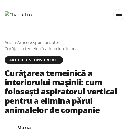
Acasă
/
Articole sponsorizate
/
Curățarea temeinică a interiorului mașinii: cum folosești aspiratorul vertical pentru a elimina părul animalelor de companie
ARTICOLE SPONSORIZATE
Curățarea temeinică a
interiorului mașinii: cum
folosești aspiratorul vertical
pentru a elimina părul
animalelor de companie
Maria