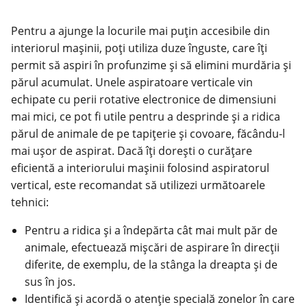
Pentru a ajunge la locurile mai puțin accesibile din
interiorul mașinii, poți utiliza duze înguste, care îți
permit să aspiri în profunzime și să elimini murdăria și
părul acumulat. Unele aspiratoare verticale vin
echipate cu perii rotative electronice de dimensiuni
mai mici, ce pot fi utile pentru a desprinde și a ridica
părul de animale de pe tapițerie și covoare, făcându-l
mai ușor de aspirat. Dacă îți dorești o curățare
eficientă a interiorului mașinii folosind aspiratorul
vertical, este recomandat să utilizezi următoarele
tehnici:
Pentru a ridica și a îndepărta cât mai mult păr de
animale, efectuează mișcări de aspirare în direcții
diferite, de exemplu, de la stânga la dreapta și de
sus în jos.
Identifică și acordă o atenție specială zonelor în care