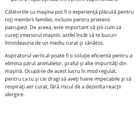
Călătoriile cu mașina pot fi o experiență plăcută pentru
toți membrii familiei, inclusiv pentru prietenii
patrupezi. De aceea, este important să știi cum să
cureți interiorul mașinii, astfel încât să te bucuri
întotdeauna de un mediu curat și sănătos.
Aspiratorul vertical poate fi o soluție eficientă pentru a
elimina părul animalelor, praful și alte impurități din
mașină. Ocupă-te de acest lucru în mod regulat,
pentru ca tu și cei dragi să aveți haine impecabile și să
respirați aer curat, fără riscul de a dezvolta reacții
alergice.