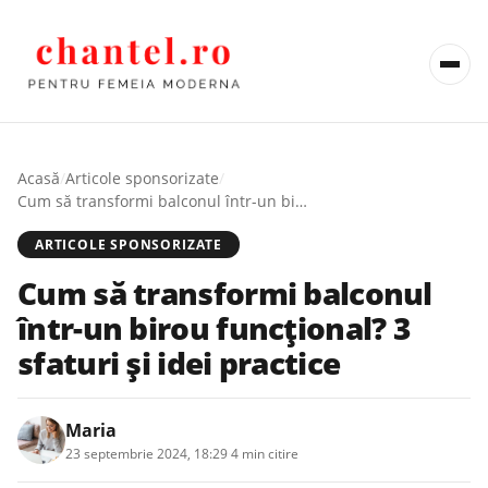
Acasă
/
Articole sponsorizate
/
Cum să transformi balconul într-un birou funcțional? 3 sfaturi și idei practice
ARTICOLE SPONSORIZATE
Cum să transformi balconul
într-un birou funcțional? 3
sfaturi și idei practice
Maria
23 septembrie 2024, 18:29
·
4 min citire