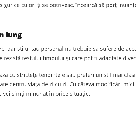
i sigur ce culori ți se potrivesc, încearcă să porți nua
en lung
 dar stilul tău personal nu trebuie să sufere de aceas
re rezistă testului timpului și care pot fi adaptate div
ă cu strictețe tendințele sau preferi un stil mai clasi
ate pentru viața de zi cu zi. Cu câteva modificări mici 
te vei simți minunat în orice situație.