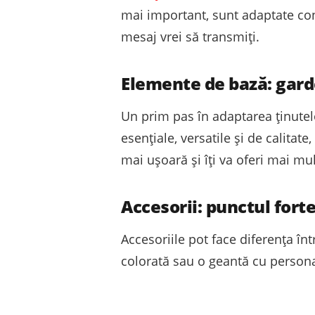
mai important, sunt adaptate conte
mesaj vrei să transmiți.
Elemente de bază: gar
Un prim pas în adaptarea ținutel
esențiale, versatile și de calitat
mai ușoară și îți va oferi mai mul
Accesorii: punctul forte
Accesoriile pot face diferența în
colorată sau o geantă cu personali