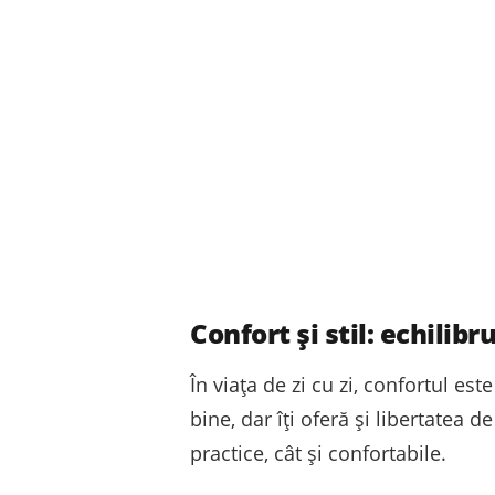
Confort și stil: echilibr
În viața de zi cu zi, confortul est
bine, dar îți oferă și libertatea 
practice, cât și confortabile.