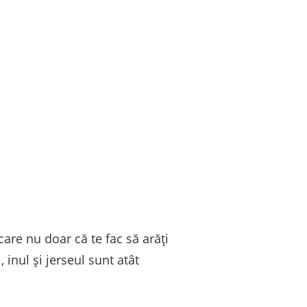
are nu doar că te fac să arăți
 inul și jerseul sunt atât