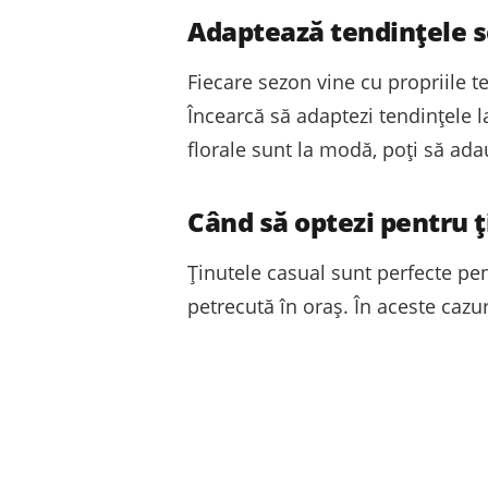
Adaptează tendințele 
Fiecare sezon vine cu propriile t
Încearcă să adaptezi tendințele l
florale sunt la modă, poți să adau
Când să optezi pentru 
Ținutele casual sunt perfecte pent
petrecută în oraș. În aceste cazuri