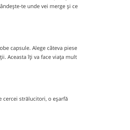
gândește-te unde vei merge și ce
robe capsule. Alege câteva piese
ii. Aceasta îți va face viața mult
cercei strălucitori, o eșarfă