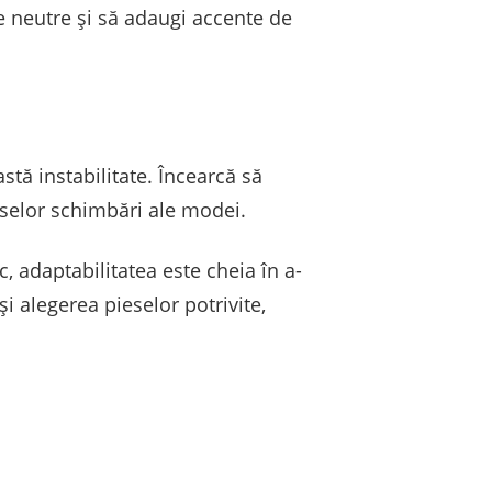
nțe neutre și să adaugi accente de
tă instabilitate. Încearcă să
erselor schimbări ale modei.
c, adaptabilitatea este cheia în a-
și alegerea pieselor potrivite,