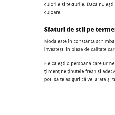
culorile și texturile. Dacă nu eșt
culoare.
Sfaturi de stil pe term
Moda este în constantă schimbare,
investești în piese de calitate ca
Fie că ești o persoană care urmeaz
ți menține ținutele fresh și adecv
poți să te asiguri că vei arăta și 