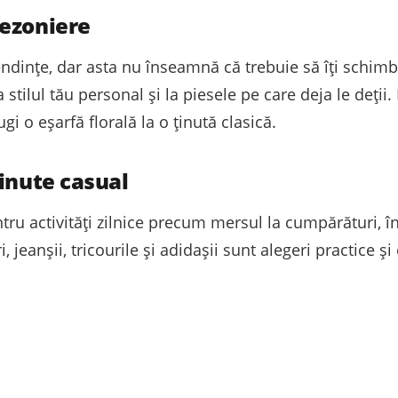
sezoniere
endințe, dar asta nu înseamnă că trebuie să îți schimb
a stilul tău personal și la piesele pe care deja le deț
gi o eșarfă florală la o ținută clasică.
ținute casual
ru activități zilnice precum mersul la cumpărături, întâ
, jeanșii, tricourile și adidașii sunt alegeri practice și