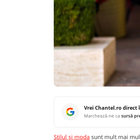
Vrei
Chantel.ro
direct 
Marchează-ne ca
sursă pr
Stilul și moda
sunt mult mai mult 