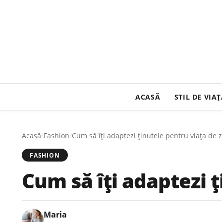
ACASĂ
STIL DE VIA
Acasă
/
Fashion
/
Cum să îți adaptezi ținutele pentru viața de z
FASHION
Cum să îți adaptezi ț
Maria