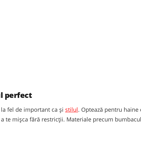
ul perfect
e la fel de important ca și
stilul
. Optează pentru haine c
de a te mișca fără restricții. Materiale precum bumbacul,