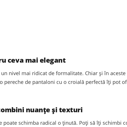
u ceva mai elegant
 un nivel mai ridicat de formalitate. Chiar și în aceste 
 pereche de pantaloni cu o croială perfectă îți pot ofe
 combini nuanțe și texturi
e poate schimba radical o ținută. Poți să îți schimbi