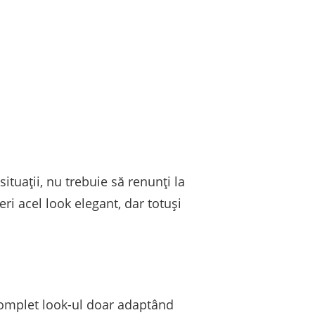
situații, nu trebuie să renunți la
ri acel look elegant, dar totuși
 complet look-ul doar adaptând