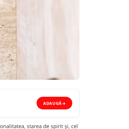
ADAUGĂ
→
alitatea, starea de spirit și, cel