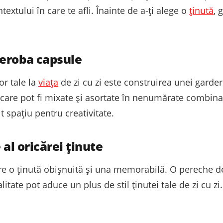
xtului în care te afli. Înainte de a-ți alege o
ținută
, 
deroba capsule
or tale la
viața
de zi cu zi este construirea unei garde
e, care pot fi mixate și asortate în nenumărate combinaț
t spațiu pentru creativitate.
 al oricărei ținute
tre o ținută obișnuită și una memorabilă. O pereche de 
tate pot aduce un plus de stil ținutei tale de zi cu zi.