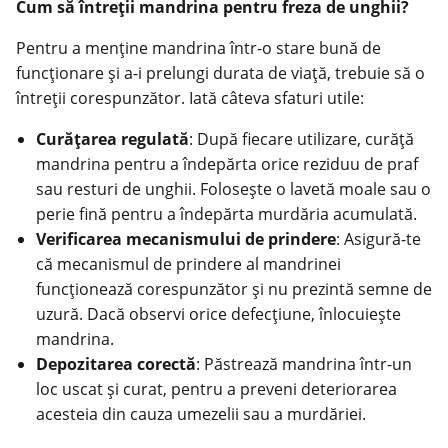
Cum să întreții mandrina pentru freza de unghii?
Pentru a menține mandrina într-o stare bună de
funcționare și a-i prelungi durata de viață, trebuie să o
întreții corespunzător. Iată câteva sfaturi utile:
Curățarea regulată
: După fiecare utilizare, curăță
mandrina pentru a îndepărta orice reziduu de praf
sau resturi de unghii. Folosește o lavetă moale sau o
perie fină pentru a îndepărta murdăria acumulată.
Verificarea mecanismului de prindere
: Asigură-te
că mecanismul de prindere al mandrinei
funcționează corespunzător și nu prezintă semne de
uzură. Dacă observi orice defecțiune, înlocuiește
mandrina.
Depozitarea corectă
: Păstrează mandrina într-un
loc uscat și curat, pentru a preveni deteriorarea
acesteia din cauza umezelii sau a murdăriei.