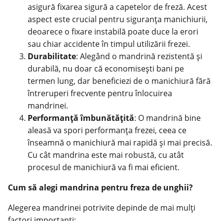
asigură fixarea sigură a capetelor de freză. Acest
aspect este crucial pentru siguranța manichiurii,
deoarece o fixare instabilă poate duce la erori
sau chiar accidente în timpul utilizării frezei.
Durabilitate
: Alegând o mandrină rezistentă și
durabilă, nu doar că economisești bani pe
termen lung, dar beneficiezi de o manichiură fără
întreruperi frecvente pentru înlocuirea
mandrinei.
Performanță îmbunătățită
: O mandrină bine
aleasă va spori performanța frezei, ceea ce
înseamnă o manichiură mai rapidă și mai precisă.
Cu cât mandrina este mai robustă, cu atât
procesul de manichiură va fi mai eficient.
Cum să alegi mandrina pentru freza de unghii?
Alegerea mandrinei potrivite depinde de mai mulți
factori importanți: