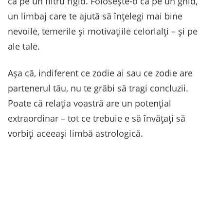
ca pe un filtru rigid. Folosește-o ca pe un ghid,
un limbaj care te ajută să înțelegi mai bine
nevoile, temerile și motivațiile celorlalți – și pe
ale tale.
Așa că, indiferent ce zodie ai sau ce zodie are
partenerul tău, nu te grăbi să tragi concluzii.
Poate că relația voastră are un potențial
extraordinar – tot ce trebuie e să învățați să
vorbiți aceeași limbă astrologică.