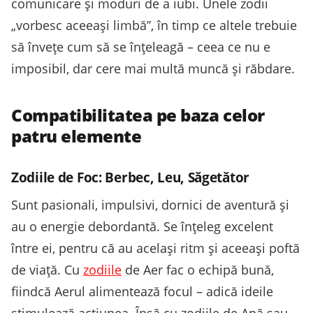
comunicare și moduri de a iubi. Unele zodii
„vorbesc aceeași limbă”, în timp ce altele trebuie
să învețe cum să se înțeleagă – ceea ce nu e
imposibil, dar cere mai multă muncă și răbdare.
Compatibilitatea pe baza celor
patru elemente
Zodiile de Foc: Berbec, Leu, Săgetător
Sunt pasionali, impulsivi, dornici de aventură și
au o energie debordantă. Se înțeleg excelent
între ei, pentru că au același ritm și aceeași poftă
de viață. Cu
zodiile
de Aer fac o echipă bună,
fiindcă Aerul alimentează focul – adică ideile
stimulează acțiunea. Însă cu zodiile de Apă sau