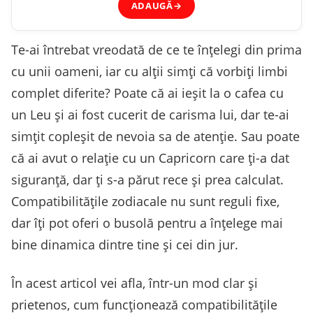
ADAUGĂ
→
Te-ai întrebat vreodată de ce te înțelegi din prima
cu unii oameni, iar cu alții simți că vorbiți limbi
complet diferite? Poate că ai ieșit la o cafea cu
un Leu și ai fost cucerit de carisma lui, dar te-ai
simțit copleșit de nevoia sa de atenție. Sau poate
că ai avut o relație cu un Capricorn care ți-a dat
siguranță, dar ți s-a părut rece și prea calculat.
Compatibilitățile zodiacale nu sunt reguli fixe,
dar îți pot oferi o busolă pentru a înțelege mai
bine dinamica dintre tine și cei din jur.
În acest articol vei afla, într-un mod clar și
prietenos, cum funcționează compatibilitățile