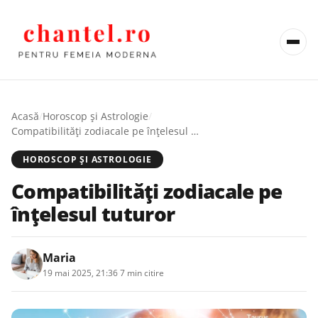
Acasă
/
Horoscop și Astrologie
/
Compatibilități zodiacale pe înțelesul tuturor
HOROSCOP ȘI ASTROLOGIE
Compatibilități zodiacale pe
înțelesul tuturor
Maria
19 mai 2025, 21:36
·
7 min citire