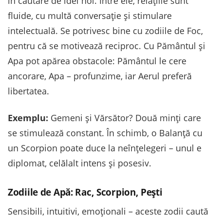
în căutare de idei noi. Între ele, relațiile sunt
fluide, cu multă conversație și stimulare
intelectuală. Se potrivesc bine cu zodiile de Foc,
pentru că se motivează reciproc. Cu Pământul și
Apa pot apărea obstacole: Pământul le cere
ancorare, Apa – profunzime, iar Aerul preferă
libertatea.
Exemplu:
Gemeni și Vărsător? Două minți care
se stimulează constant. În schimb, o Balanță cu
un Scorpion poate duce la neînțelegeri – unul e
diplomat, celălalt intens și posesiv.
Zodiile de Apă: Rac, Scorpion, Pești
Sensibili, intuitivi, emoționali – aceste zodii caută