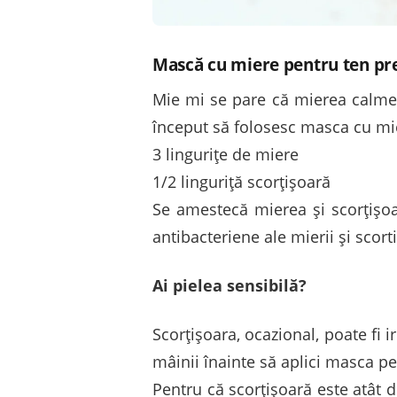
Mască cu miere pentru ten pre
Mie mi se pare că mierea calm
început să folosesc masca cu mie
3 lingurițe de miere
1/2 linguriță scorțișoară
Se amestecă mierea și scorțișoa
antibacteriene ale mierii și scor
Ai pielea sensibilă?
Scorțișoara, ocazional, poate fi i
mâinii înainte să aplici masca pe
Pentru că scorțișoară este atât 