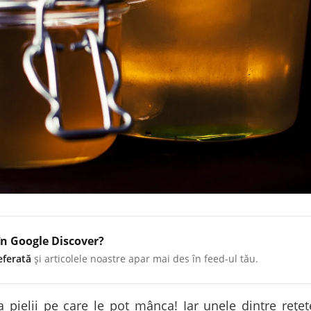
în Google Discover?
eferată
și articolele noastre apar mai des în feed-ul tău.
a pielii pe care le pot mânca! Iar unele dintre reț