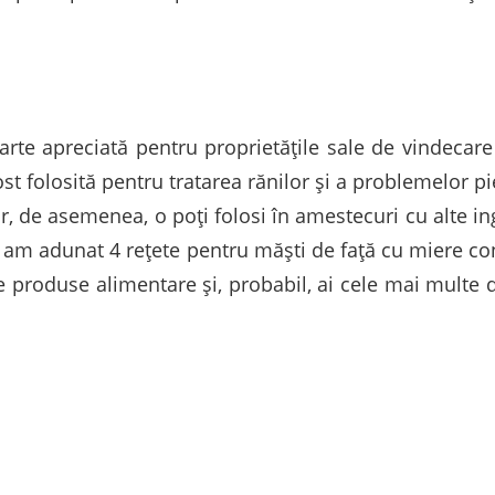
te apreciată pentru proprietățile sale de vindecare în 
t folosită pentru tratarea rănilor și a problemelor pie
, de asemenea, o poţi folosi în amestecuri cu alte 
jos am adunat 4 rețete pentru măști de faţă cu miere c
e produse alimentare și, probabil, ai cele mai multe d