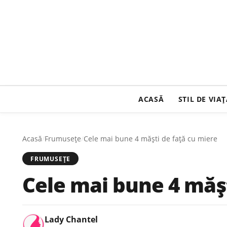
ACASĂ
STIL DE VIA
Acasă
/
Frumusețe
/
Cele mai bune 4 măşti de faţă cu miere
FRUMUSEȚE
Cele mai bune 4 măşt
Lady Chantel