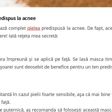
dispus la acnee
ează complet
pielea
predispusă la acnee. De fapt, ac
re! Iată rețeta mea secretă:
ra împreună și se aplică pe față. Se lasă masca tim
tişoarei sunt deosebit de benefice pentru un ten predi
ritantă în cazul pielii foarte sensibile, aşa că mai bine
 faţă.
de puternică, aș recomanda să foloseşti această mas