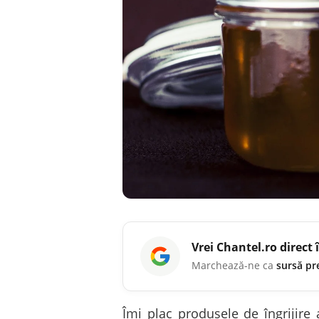
Vrei
Chantel.ro
direct 
Marchează-ne ca
sursă pr
Îmi plac produsele de îngrijire 