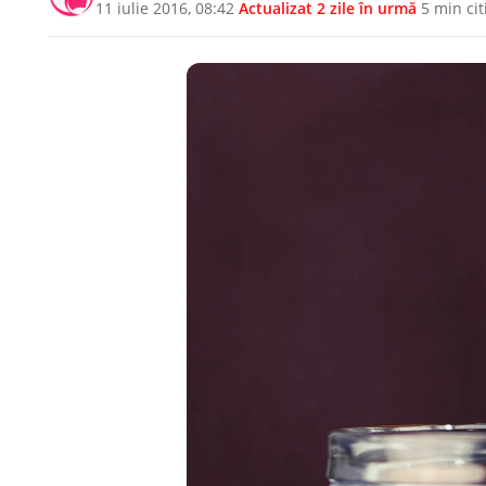
11 iulie 2016, 08:42
·
Actualizat
2 zile în urmă
·
5 min cit