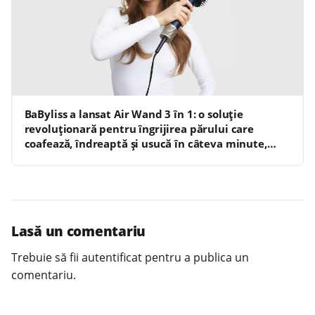
BaByliss a lansat Air Wand 3 în 1: o soluție
revoluționară pentru îngrijirea părului care
coafează, îndreaptă și usucă în câteva minute,
fără a expune părul la temperaturi ridicate
Lasă un comentariu
Trebuie să fii
autentificat
pentru a publica un
comentariu.