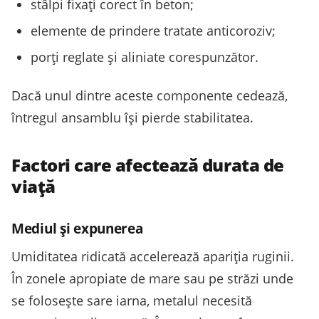
stâlpi fixați corect în beton;
elemente de prindere tratate anticoroziv;
porți reglate și aliniate corespunzător.
Dacă unul dintre aceste componente cedează,
întregul ansamblu își pierde stabilitatea.
Factori care afectează durata de
viață
Mediul și expunerea
Umiditatea ridicată accelerează apariția ruginii.
În zonele apropiate de mare sau pe străzi unde
se folosește sare iarna, metalul necesită