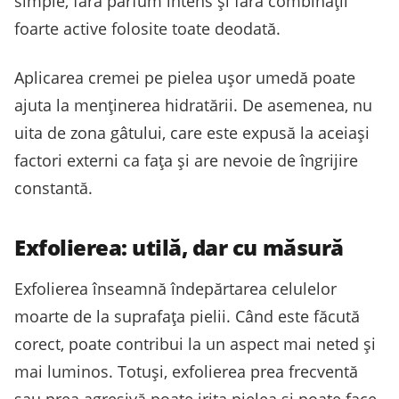
simple, fără parfum intens și fără combinații
foarte active folosite toate deodată.
Aplicarea cremei pe pielea ușor umedă poate
ajuta la menținerea hidratării. De asemenea, nu
uita de zona gâtului, care este expusă la aceiași
factori externi ca fața și are nevoie de îngrijire
constantă.
Exfolierea: utilă, dar cu măsură
Exfolierea înseamnă îndepărtarea celulelor
moarte de la suprafața pielii. Când este făcută
corect, poate contribui la un aspect mai neted și
mai luminos. Totuși, exfolierea prea frecventă
sau prea agresivă poate irita pielea și poate face