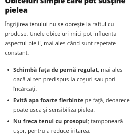
Obiceiuri simple care pot susține
pielea
Îngrijirea tenului nu se oprește la raftul cu
produse. Unele obiceiuri mici pot influența
aspectul pielii, mai ales când sunt repetate
constant.
Schimbă fața de pernă regulat
, mai ales
dacă ai ten predispus la coșuri sau pori
încărcați.
Evită apa foarte fierbinte
pe față, deoarece
poate usca și sensibiliza pielea.
Nu freca tenul cu prosopul
; tamponează
ușor, pentru a reduce iritarea.