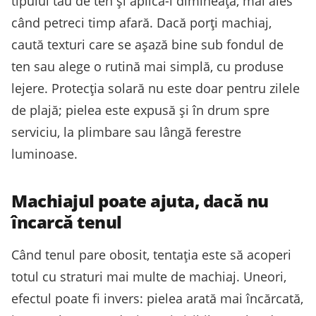
tipului tău de ten și aplică-l dimineața, mai ales
când petreci timp afară. Dacă porți machiaj,
caută texturi care se așază bine sub fondul de
ten sau alege o rutină mai simplă, cu produse
lejere. Protecția solară nu este doar pentru zilele
de plajă; pielea este expusă și în drum spre
serviciu, la plimbare sau lângă ferestre
luminoase.
Machiajul poate ajuta, dacă nu
încarcă tenul
Când tenul pare obosit, tentația este să acoperi
totul cu straturi mai multe de machiaj. Uneori,
efectul poate fi invers: pielea arată mai încărcată,