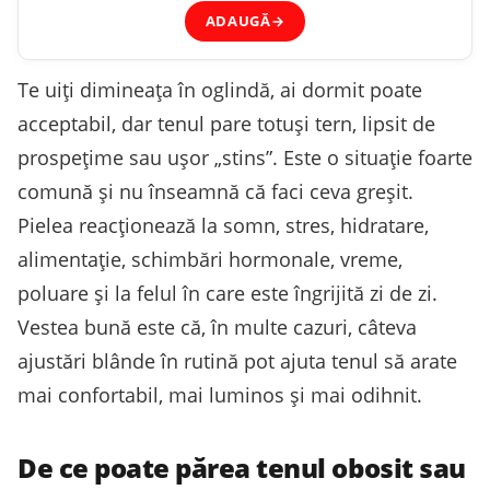
ADAUGĂ
→
Te uiți dimineața în oglindă, ai dormit poate
acceptabil, dar tenul pare totuși tern, lipsit de
prospețime sau ușor „stins”. Este o situație foarte
comună și nu înseamnă că faci ceva greșit.
Pielea reacționează la somn, stres, hidratare,
alimentație, schimbări hormonale, vreme,
poluare și la felul în care este îngrijită zi de zi.
Vestea bună este că, în multe cazuri, câteva
ajustări blânde în rutină pot ajuta tenul să arate
mai confortabil, mai luminos și mai odihnit.
De ce poate părea tenul obosit sau