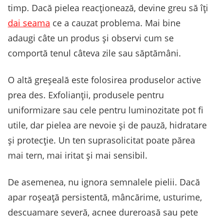
timp. Dacă pielea reacționează, devine greu să îți
dai seama
ce a cauzat problema. Mai bine
adaugi câte un produs și observi cum se
comportă tenul câteva zile sau săptămâni.
O altă greșeală este folosirea produselor active
prea des. Exfolianții, produsele pentru
uniformizare sau cele pentru luminozitate pot fi
utile, dar pielea are nevoie și de pauză, hidratare
și protecție. Un ten suprasolicitat poate părea
mai tern, mai iritat și mai sensibil.
De asemenea, nu ignora semnalele pielii. Dacă
apar roșeață persistentă, mâncărime, usturime,
descuamare severă, acnee dureroasă sau pete