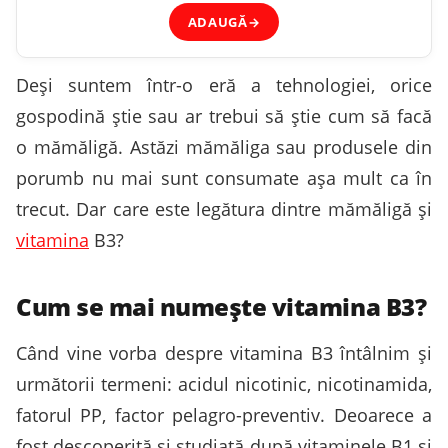
ADAUGĂ
→
Deşi suntem într-o eră a tehnologiei, orice
gospodină ştie sau ar trebui să ştie cum să facă
o mămăligă. Astăzi mămăliga sau produsele din
porumb nu mai sunt consumate așa mult ca în
trecut. Dar care este legătura dintre mămăligă și
vitamina
B3?
Cum se mai numește vitamina B3?
Când vine vorba despre vitamina B3 întâlnim și
următorii termeni: acidul nicotinic, nicotinamida,
fatorul PP, factor pelagro-preventiv. Deoarece a
fost descoperită și studiată după vitaminele B1 și