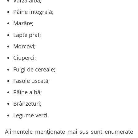
Varză albă;
Pâine integrală;
Mazăre;
Lapte praf;
Morcovi;
Ciuperci;
Fulgi de cereale;
Fasole uscată;
Pâine albă;
Brânzeturi;
Legume verzi.
Alimentele menționate mai sus sunt enumerate