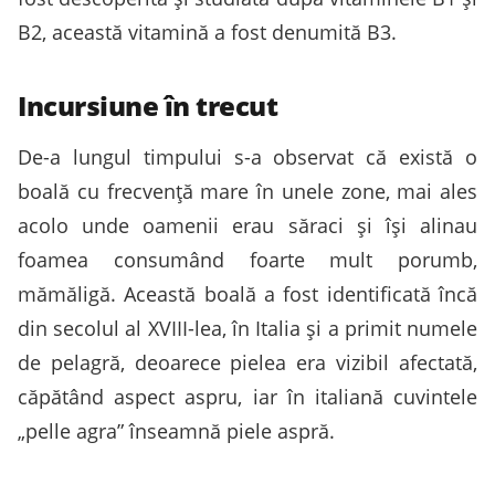
B2, această vitamină a fost denumită B3.
Incursiune în trecut
De-a lungul timpului s-a observat că există o
boală cu frecvență mare în unele zone, mai ales
acolo unde oamenii erau săraci și își alinau
foamea consumând foarte mult porumb,
mămăligă. Această boală a fost identificată încă
din secolul al XVIII-lea, în Italia și a primit numele
de pelagră, deoarece pielea era vizibil afectată,
căpătând aspect aspru, iar în italiană cuvintele
„pelle agra” înseamnă piele aspră.