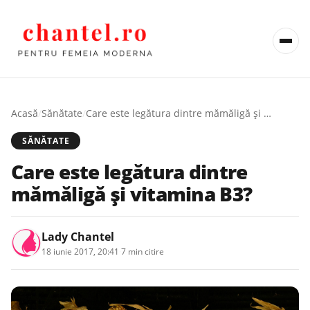
Acasă
/
Sănătate
/
Care este legătura dintre mămăligă şi vitamina B3?
SĂNĂTATE
Care este legătura dintre
mămăligă şi vitamina B3?
Lady Chantel
18 iunie 2017, 20:41
·
7 min citire