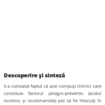
Descoperire și sinteză
S-a constatat faptul că acei compuși chimici care
constituie factorul pelagro-preventiv (acidul
nicotinic și nicotimamida) pot să fie înlocuiți în