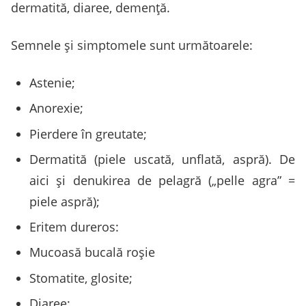
dermatită, diaree, demență.
Semnele și simptomele sunt următoarele:
Astenie;
Anorexie;
Pierdere în greutate;
Dermatită (piele uscată, unflată, aspră). De
aici și denukirea de pelagră („pelle agra” =
piele aspră);
Eritem dureros:
Mucoasă bucală roșie
Stomatite, glosite;
Diaree;