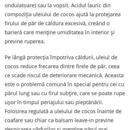
ondulatoare) sau la vopsit. Acidul lauric din
compoziția uleiului de cocos ajută la protejarea
firului de păr de căldura excesivă, creând o
barieră care menține umiditatea în interior și
previne ruperea.
Pe lângă protecția împotriva căldurii, uleiul de
cocos reduce frecarea dintre firele de păr, ceea
ce scade riscul de deteriorare mecanică. Aceasta
este o problemă comună în special pentru cei cu
părul lung sau cu firul subțire, care se poate rupe
ușor în timpul periajului sau pieptănării.
Folosirea regulată a uleiului de cocos înainte de
coafare sau chiar ca balsam leave-in previne
despicarea vârfurilor și menține părul mai