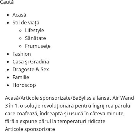
Caută
Acasă
Stil de viață
Lifestyle
Sănătate
Frumusețe
Fashion
Casă şi Gradină
Dragoste & Sex
Familie
Horoscop
Acasă
/
Articole sponsorizate
/
BaByliss a lansat Air Wand
3 în 1: o soluție revoluționară pentru îngrijirea părului
care coafează, îndreaptă și usucă în câteva minute,
fără a expune părul la temperaturi ridicate
Articole sponsorizate