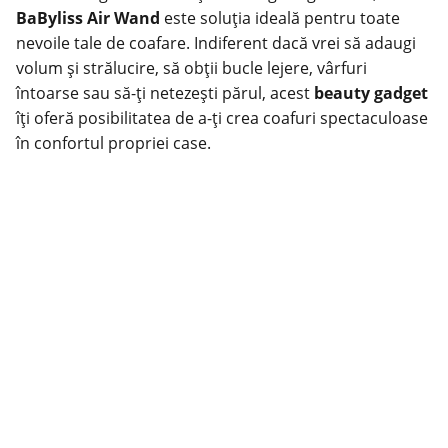
BaByliss Air Wand
este soluția ideală pentru toate
nevoile tale de coafare. Indiferent dacă vrei să adaugi
volum și strălucire, să obții bucle lejere, vârfuri
întoarse sau să-ți netezești părul, acest
beauty gadget
îți oferă posibilitatea de a-ți crea coafuri spectaculoase
în confortul propriei case.