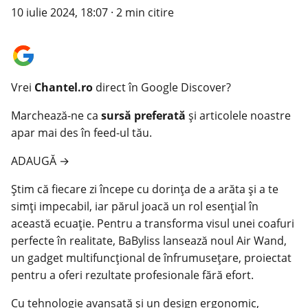
10 iulie 2024, 18:07
·
2 min citire
Vrei
Chantel.ro
direct în Google Discover?
Marchează-ne ca
sursă preferată
și articolele noastre
apar mai des în feed-ul tău.
ADAUGĂ
→
Știm că fiecare zi începe cu dorința de a arăta și a te
simți impecabil, iar părul joacă un rol esențial în
această ecuație. Pentru a transforma visul unei coafuri
perfecte în realitate, BaByliss lansează noul Air Wand,
un gadget multifuncțional de înfrumusețare, proiectat
pentru a oferi rezultate profesionale fără efort.
Cu tehnologie avansată și un design ergonomic,