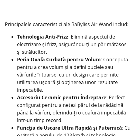
Principalele caracteristici ale BaByliss Air Wand includ:
Tehnologia Anti-Frizz
: Elimină aspectul de
electrizare și frizz, asigurându-ți un păr mătăsos
și strălucitor.
Peria Ovală Curbată pentru Volum
: Concepută
pentru a crea volum și a defini buclele sau
vârfurile întoarse, cu un design care permite
utilizarea ușoară și obținerea unor rezultate
impecabile.
Accesoriu Ceramic pentru Îndreptare
: Perfect
configurat pentru a netezi părul de la rădăcină
până la vârfuri, oferindu-ți o coafură impecabilă
într-un timp record.
Funcția de Uscare Ultra Rapidă și Puternică
: Cu
o viteză a aerului de 123 km/h și tehnologie