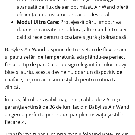
avansată de flux de aer optimizat, Air Wand oferă
eficiența unui uscător de păr profesional.
Modul Ultra Care
: Protejează părul împotriva
daunelor cauzate de căldură, alternând între aer
cald și rece pentru o coafare sigură și sănătoasă.
BaByliss Air Wand dispune de trei setări de flux de aer
și patru setări de temperatură, adaptându-se perfect
fiecărui tip de păr. Cu un design elegant în culori navy
blue și auriu, acesta devine nu doar un dispozitiv de
coafare, ci și un accesoriu stylish pentru rutina ta
zilnică.
În plus, filtrul detașabil magnetic, cablul de 2.5 m și
garanția extinsă de 36 de luni fac din BaByliss Air Wand
alegerea perfectă pentru un păr plin de viață și stil în
fiecare zi.
Transformă-ți părul ca prin magie folosind BaByliss Air