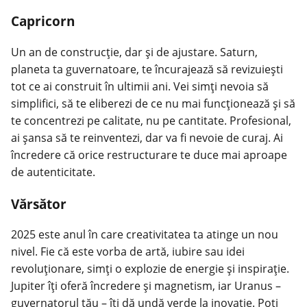
Capricorn
Un an de construcție, dar și de ajustare. Saturn,
planeta ta guvernatoare, te încurajează să revizuiești
tot ce ai construit în ultimii ani. Vei simți nevoia să
simplifici, să te eliberezi de ce nu mai funcționează și să
te concentrezi pe calitate, nu pe cantitate. Profesional,
ai șansa să te reinventezi, dar va fi nevoie de curaj. Ai
încredere că orice restructurare te duce mai aproape
de autenticitate.
Vărsător
2025 este anul în care creativitatea ta atinge un nou
nivel. Fie că este vorba de artă, iubire sau idei
revoluționare, simți o explozie de energie și inspirație.
Jupiter îți oferă încredere și magnetism, iar Uranus –
guvernatorul tău – îți dă undă verde la inovație. Poți