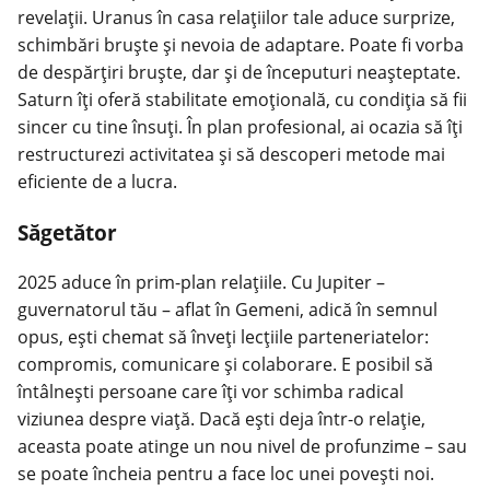
revelații. Uranus în casa relațiilor tale aduce surprize,
schimbări bruște și nevoia de adaptare. Poate fi vorba
de despărțiri bruște, dar și de începuturi neașteptate.
Saturn îți oferă stabilitate emoțională, cu condiția să fii
sincer cu tine însuți. În plan profesional, ai ocazia să îți
restructurezi activitatea și să descoperi metode mai
eficiente de a lucra.
Săgetător
2025 aduce în prim-plan relațiile. Cu Jupiter –
guvernatorul tău – aflat în Gemeni, adică în semnul
opus, ești chemat să înveți lecțiile parteneriatelor:
compromis, comunicare și colaborare. E posibil să
întâlnești persoane care îți vor schimba radical
viziunea despre viață. Dacă ești deja într-o relație,
aceasta poate atinge un nou nivel de profunzime – sau
se poate încheia pentru a face loc unei povești noi.