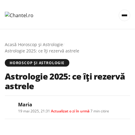
Acasă
/
Horoscop și Astrologie
/
Astrologie 2025: ce îți rezervă astrele
HOROSCOP ȘI ASTROLOGIE
Astrologie 2025: ce îți rezervă
astrele
Maria
19 mai 2025, 21:31
·
Actualizat
o zi în urmă
·
7 min citire