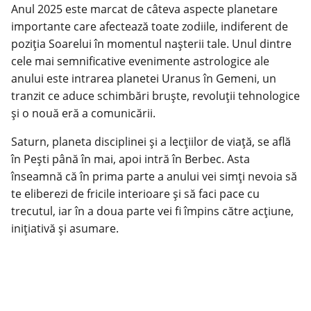
Anul 2025 este marcat de câteva aspecte planetare
importante care afectează toate zodiile, indiferent de
poziția Soarelui în momentul nașterii tale. Unul dintre
cele mai semnificative evenimente astrologice ale
anului este intrarea planetei Uranus în Gemeni, un
tranzit ce aduce schimbări bruște, revoluții tehnologice
și o nouă eră a comunicării.
Saturn, planeta disciplinei și a lecțiilor de viață, se află
în Pești până în mai, apoi intră în Berbec. Asta
înseamnă că în prima parte a anului vei simți nevoia să
te eliberezi de fricile interioare și să faci pace cu
trecutul, iar în a doua parte vei fi împins către acțiune,
inițiativă și asumare.