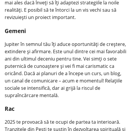
mai ales dacă înveți să îți adaptezi strategiile la noile
realități. E posibil să te întorci la un vis vechi sau să
revizuiești un proiect important.
Gemeni
Jupiter în semnul tău îți aduce oportunități de creștere,
extindere și afirmare. Este unul dintre cei mai favorabili
ani din ultimul deceniu pentru tine. Vei simți o sete
puternică de cunoaștere și vei fi mai carismatic ca
oricând. Dacă ai planuri de a începe un curs, un blog,
un canal de comunicare – acum e momentul! Relațiile
sociale se intensifică, dar ai grijă la riscul de
supraîncărcare mentală.
Rac
2025 te provoacă să te ocupi de partea ta interioară.
Tranzitele din Pești te susțin în dezvoltarea spirituală și