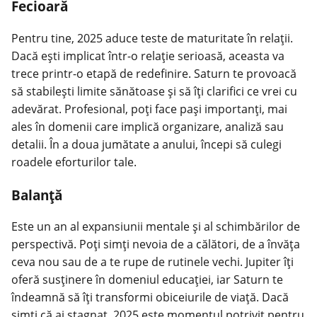
Fecioară
Pentru tine, 2025 aduce teste de maturitate în relații.
Dacă ești implicat într-o
relație serioasă
, aceasta va
trece printr-o etapă de redefinire. Saturn te provoacă
să stabilești limite sănătoase și să îți clarifici ce vrei cu
adevărat. Profesional, poți face pași importanți, mai
ales în domenii care implică organizare, analiză sau
detalii. În a doua jumătate a anului, începi să culegi
roadele eforturilor tale.
Balanță
Este un an al expansiunii mentale și al schimbărilor de
perspectivă. Poți simți nevoia de a călători, de a învăța
ceva nou sau de a te rupe de rutinele vechi. Jupiter îți
oferă susținere în domeniul educației, iar Saturn te
îndeamnă să îți transformi obiceiurile de viață. Dacă
simți că ai stagnat, 2025 este momentul potrivit pentru