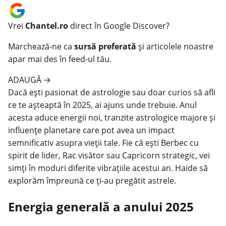
Vrei
Chantel.ro
direct în Google Discover?
Marchează-ne ca
sursă preferată
și articolele noastre
apar mai des în feed-ul tău.
ADAUGĂ
→
Dacă ești pasionat de astrologie sau doar curios să afli
ce te așteaptă în 2025, ai ajuns unde trebuie. Anul
acesta aduce energii noi, tranzite astrologice majore și
influențe planetare care pot avea un impact
semnificativ asupra vieții tale. Fie că ești Berbec cu
spirit de lider, Rac visător sau Capricorn strategic, vei
simți în moduri diferite vibrațiile acestui an. Haide să
explorăm împreună ce ți-au pregătit astrele.
Energia generală a anului 2025