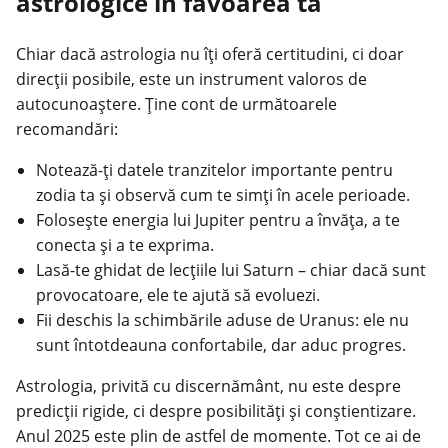
astrologice în favoarea ta
Chiar dacă astrologia nu îți oferă certitudini, ci doar
direcții posibile, este un instrument valoros de
autocunoaștere. Ține cont de următoarele
recomandări:
Notează-ți datele tranzitelor importante pentru
zodia ta și observă cum te simți în acele perioade.
Folosește energia lui Jupiter pentru a învăța, a te
conecta și a te exprima.
Lasă-te ghidat de lecțiile lui Saturn – chiar dacă sunt
provocatoare, ele te ajută să evoluezi.
Fii deschis la schimbările aduse de Uranus: ele nu
sunt întotdeauna confortabile, dar aduc progres.
Astrologia, privită cu discernământ, nu este despre
predicții rigide, ci despre posibilități și conștientizare.
Anul 2025 este plin de astfel de momente. Tot ce ai de