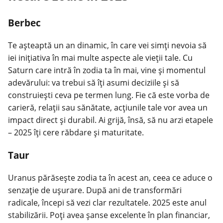
Berbec
Te așteaptă un an dinamic, în care vei simți nevoia să
iei inițiativa în mai multe aspecte ale vieții tale. Cu
Saturn care intră în zodia ta în mai, vine și momentul
adevărului: va trebui să îți asumi deciziile și să
construiești ceva pe termen lung. Fie că este vorba de
carieră, relații sau sănătate, acțiunile tale vor avea un
impact direct și durabil. Ai grijă, însă, să nu arzi etapele
– 2025 îți cere răbdare și maturitate.
Taur
Uranus părăsește zodia ta în acest an, ceea ce aduce o
senzație de ușurare. După ani de transformări
radicale, începi să vezi clar rezultatele. 2025 este anul
stabilizării. Poți avea șanse excelente în plan financiar,