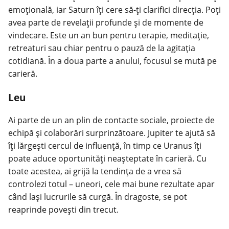
emoțională, iar Saturn îți cere să-ți clarifici direcția. Poți
avea parte de revelații profunde și de momente de
vindecare. Este un an bun pentru terapie, meditație,
retreaturi sau chiar pentru o pauză de la agitația
cotidiană. În a doua parte a anului, focusul se mută pe
carieră.
Leu
Ai parte de un an plin de contacte sociale, proiecte de
echipă și colaborări surprinzătoare. Jupiter te ajută să
îți lărgești cercul de influență, în timp ce Uranus îți
poate aduce oportunități neașteptate în carieră. Cu
toate acestea, ai grijă la tendința de a vrea să
controlezi totul – uneori, cele mai bune rezultate apar
când lași lucrurile să curgă. În dragoste, se pot
reaprinde povești din trecut.