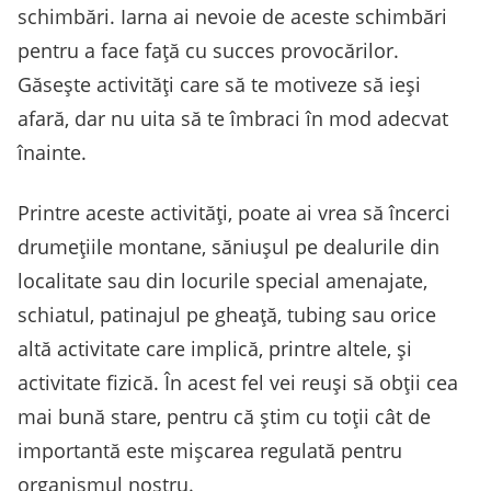
schimbări. Iarna ai nevoie de aceste schimbări
pentru a face față cu succes provocărilor.
Găsește activități care să te motiveze să ieși
afară, dar nu uita să te îmbraci în mod adecvat
înainte.
Printre aceste activități, poate ai vrea să încerci
drumețiile montane, săniușul pe dealurile din
localitate sau din locurile special amenajate,
schiatul, patinajul pe gheață, tubing sau orice
altă activitate care implică, printre altele, și
activitate fizică. În acest fel vei reuși să obții cea
mai bună stare, pentru că știm cu toții cât de
importantă este mișcarea regulată pentru
organismul nostru.