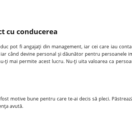
ict cu conducerea
nduc pot fi angajați din management, iar cei care iau contact
, iar când devine personal și dăunător pentru persoanele im
-ți mai permite acest lucru. Nu-ți uita valoarea ca persoan
u fost motive bune pentru care te-ai decis să
pleci
. Păstreaz
ența avută.