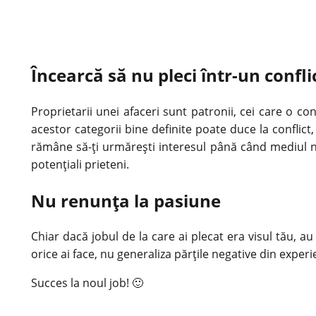
Încearcă să nu pleci într-un confl
Proprietarii unei afaceri sunt patronii, cei care o co
acestor categorii bine definite poate duce la conflict
rămâne să-ți urmărești interesul până când mediul nu
potențiali prieteni.
Nu renunța la pasiune
Chiar dacă jobul de la care ai plecat era visul tău, a
orice ai face, nu generaliza părțile negative din experi
Succes la noul job! 🙂