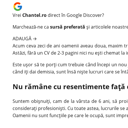
Vrei
Chantel.ro
direct în Google Discover?
Marchează-ne ca
sursă preferată
și articolele noastr
ADAUGĂ
→
Acum ceva zeci de ani oamenii aveau doua, maxim trei 
Astăzi, fără un CV de 2-3 pagini nici nu ești chemat la
Este ușor să te porți cum trebuie când începi un nou j
când iți dai demisia, sunt însă niște lucruri care se în
Nu rămâne cu resentimente față de
Suntem obișnuiți, cam de la vârsta de 6 ani, să pro
considerați profesioniști. Cu toate astea, lucrurile se
Oamenii nu sunt funcțiile pe care le ocupă, sunt imprev