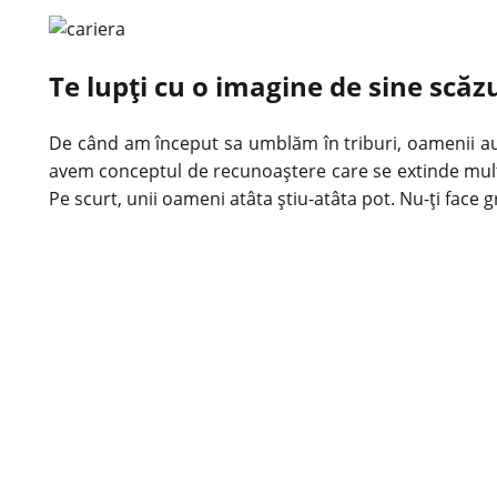
Te lupți cu o imagine de sine scăz
De când am început sa umblăm în triburi, oamenii au 
avem conceptul de recunoaștere care se extinde mult 
Pe scurt, unii oameni atâta știu-atâta pot. Nu-ți face g