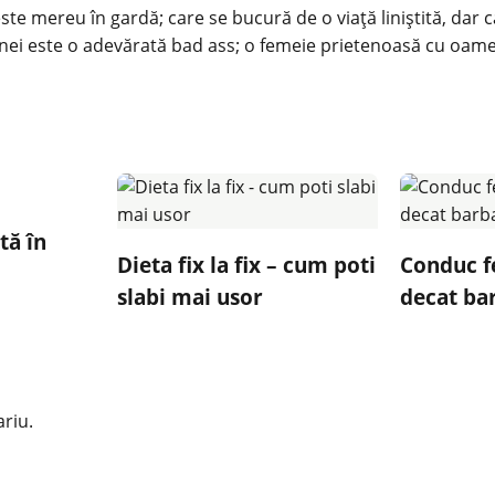
ste mereu în gardă; care se bucură de o viaţă liniştită, dar 
nei este o adevărată bad ass; o femeie prietenoasă cu oamenii
i
tă în
Dieta fix la fix – cum poti
Conduc f
slabi mai usor
decat bar
riu.