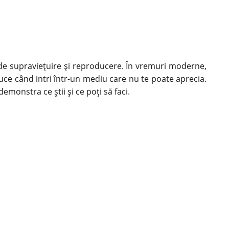
e supraviețuire și reproducere. În vremuri moderne,
ce când intri într-un mediu care nu te poate aprecia.
emonstra ce știi și ce poți să faci.