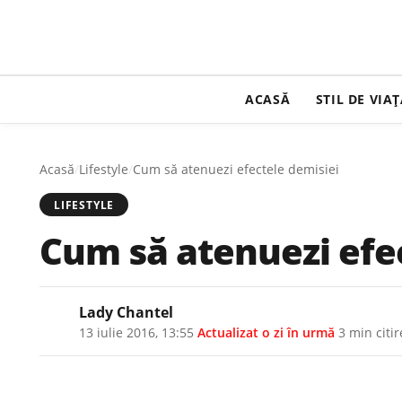
ACASĂ
STIL DE VIA
Acasă
/
Lifestyle
/
Cum să atenuezi efectele demisiei
LIFESTYLE
Cum să atenuezi efe
Lady Chantel
13 iulie 2016, 13:55
·
Actualizat
o zi în urmă
·
3 min citir