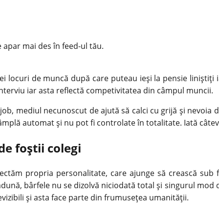
e apar mai des în feed-ul tău.
locuri de muncă după care puteau ieși la pensie liniștiți 
 interviu iar asta reflectă competivitatea din câmpul muncii.
ob, mediul necunoscut de ajută să calci cu grijă și nevoia d
tâmplă automat și nu pot fi controlate în totalitate. Iată cât
 foștii colegi
iectăm propria personalitate, care ajunge să crească sub 
 adună, bârfele nu se dizolvă niciodată total și singurul mod d
izibili și asta face parte din frumusețea umanității.