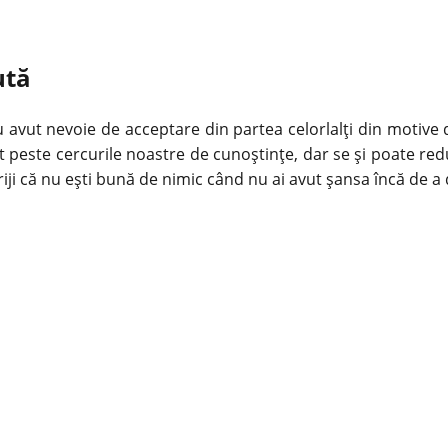
ută
avut nevoie de acceptare din partea celorlalți din
motive
d
peste cercurile noastre de cunoștințe, dar se și poate redu
riji că nu ești bună de nimic când nu ai avut șansa încă de a d