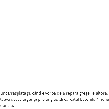
ncă/răsplată și, când e vorba de a repara greșelile altora,
 altceva decât urgențe prelungite. „Încărcatul bateriilor” nu e
sională.