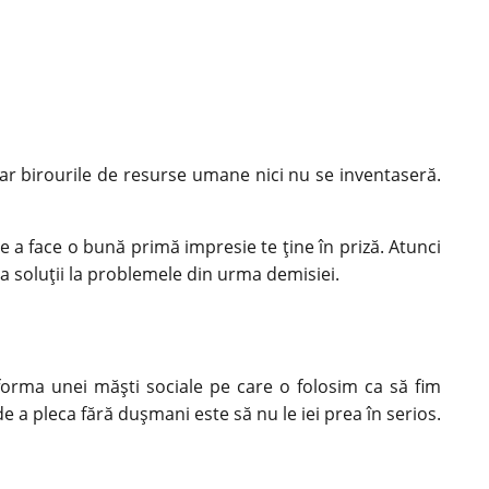
iar birourile de resurse umane nici nu se inventaseră.
e a face o bună primă impresie te ține în priză. Atunci
eva soluții la problemele din urma demisiei.
forma unei măști sociale pe care o folosim ca să fim
e a pleca fără dușmani este să nu le iei prea în serios.